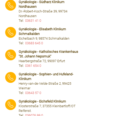
Gynäkologie - Südharz Klinikum
Nordhausen
Dr.-Robert-Koch-Straße 39, 99734
Nordhausen
Tel:
03631 41 0
⠀⠀⠀
Gynäkologie - Elisabeth Klinikum
Schmalkalden
Eichelbach 9, 98574 Schmalkalden
Tel:
03683 645 0
⠀⠀⠀
Gynäkologie - Katholisches Krankenhaus
"St. Johann Nepomuk"
Haarbergstraße 72, 99097 Erfurt
Tel:
0361 654 0
⠀⠀⠀
Gynäkologie - Sophien- und Hufeland-
Klinikum
Henry-van-de-Velde-Straße 2, 99425
Weimar
Tel:
03643 57 0
⠀⠀⠀
Gynäkologie - Eichsfeld Klinikum
Klosterstraße 7, 37355 Kleinbartloff/OT
Reifenst.
Tel:
036076 99 0