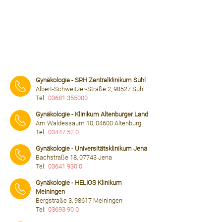
Gynäkologie - SRH Zentralklinikum Suhl
Albert-Schweitzer-Straße 2, 98527 Suhl
Tel:
03681 355000
⠀⠀⠀
Gynäkologie - Klinikum Altenburger Land
Am Waldessaum 10, 04600 Altenburg
Tel:
03447 52 0
⠀⠀⠀
Gynäkologie - Universitätsklinikum Jena
Bachstraße 18, 07743 Jena
Tel:
03641 930 0
⠀⠀⠀
Gynäkologie - HELIOS Klinikum
Meiningen
Bergstraße 3, 98617 Meiningen
Tel:
03693 90 0
⠀⠀⠀