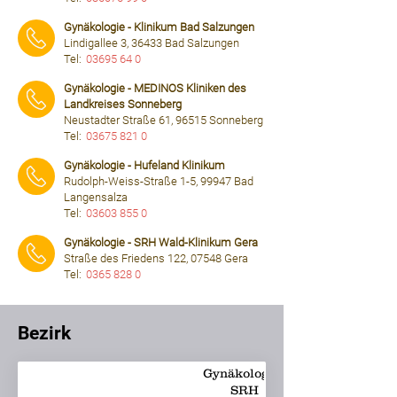
⠀⠀⠀
Gynäkologie - Klinikum Bad Salzungen
Lindigallee 3, 36433 Bad Salzungen
Tel:
03695 64 0
⠀⠀⠀
Gynäkologie - MEDINOS Kliniken des
Landkreises Sonneberg
Neustadter Straße 61, 96515 Sonneberg
Tel:
03675 821 0
⠀⠀⠀
Gynäkologie - Hufeland Klinikum
Rudolph-Weiss-Straße 1-5, 99947 Bad
Langensalza
Tel:
03603 855 0
⠀⠀⠀
Gynäkologie - SRH Wald-Klinikum Gera
Straße des Friedens 122, 07548 Gera
Tel:
0365 828 0
⠀⠀⠀
Bezirk
Gynäkologie -
SRH