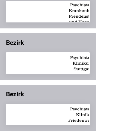
Psychiatrie -
Krankenhaus
Freudenstadt
und Hospital
z. Hl. Geist
Horb
Bezirk
Psychiatrie -
Klinikum
Stuttgart
Bezirk
Psychiatrie -
Klinik
Friedenweiler