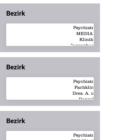
Bezirk
Psychiatrie -
MEDIAN
Klinik
Gunzenbachhof
Bezirk
Psychiatrie -
Fachklinik
Dres. A. u. L.
Denzel
Bezirk
Psychiatrie -