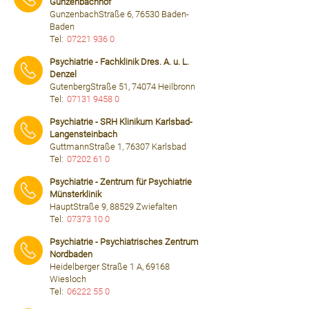
Gunzenbachhof
GunzenbachStraße 6, 76530 Baden-
Baden
Tel:
07221 936 0
⠀⠀⠀
Psychiatrie - Fachklinik Dres. A. u. L.
Denzel
GutenbergStraße 51, 74074 Heilbronn
Tel:
07131 9458 0
⠀⠀⠀
Psychiatrie - SRH Klinikum Karlsbad-
Langensteinbach
GuttmannStraße 1, 76307 Karlsbad
Tel:
07202 61 0
⠀⠀⠀
Psychiatrie - Zentrum für Psychiatrie
Münsterklinik
HauptStraße 9, 88529 Zwiefalten
Tel:
07373 10 0
⠀⠀⠀
Psychiatrie - Psychiatrisches Zentrum
Nordbaden
Heidelberger Straße 1 A, 69168
Wiesloch
Tel:
06222 55 0
⠀⠀⠀