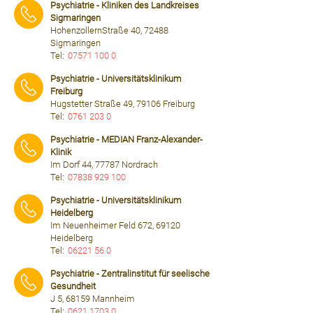
Psychiatrie - Kliniken des Landkreises
Sigmaringen
HohenzollernStraße 40, 72488
Sigmaringen
Tel:
07571 100 0
⠀⠀⠀
Psychiatrie - Universitätsklinikum
Freiburg
Hugstetter Straße 49, 79106 Freiburg
Tel:
0761 203 0
⠀⠀⠀
Psychiatrie - MEDIAN Franz-Alexander-
Klinik
Im Dorf 44, 77787 Nordrach
Tel:
07838 929 100
⠀⠀⠀
Psychiatrie - Universitätsklinikum
Heidelberg
Im Neuenheimer Feld 672, 69120
Heidelberg
Tel:
06221 56 0
⠀⠀⠀
Psychiatrie - Zentralinstitut für seelische
Gesundheit
J 5, 68159 Mannheim
Tel:
0621 1703 0