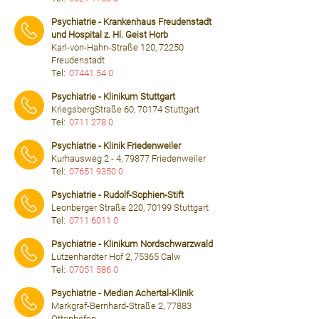
⠀⠀⠀
Psychiatrie - Krankenhaus Freudenstadt
und Hospital z. Hl. Geist Horb
Karl-von-Hahn-Straße 120, 72250
Freudenstadt
Tel:
07441 54 0
⠀⠀⠀
Psychiatrie - Klinikum Stuttgart
KriegsbergStraße 60, 70174 Stuttgart
Tel:
0711 278 0
⠀⠀⠀
Psychiatrie - Klinik Friedenweiler
Kurhausweg 2 - 4, 79877 Friedenweiler
Tel:
07651 9350 0
⠀⠀⠀
Psychiatrie - Rudolf-Sophien-Stift
Leonberger Straße 220, 70199 Stuttgart
Tel:
0711 6011 0
⠀⠀⠀
Psychiatrie - Klinikum Nordschwarzwald
Lützenhardter Hof 2, 75365 Calw
Tel:
07051 586 0
⠀⠀⠀
Psychiatrie - Median Achertal-Klinik
Markgraf-Bernhard-Straße 2, 77883
Ottenhöfen