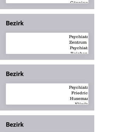
Göppingen
Bezirk
Psychiatrie -
Zentrum für
Psychiatrie
Reichenau
Bezirk
Psychiatrie -
Friedrich-
Husemann-
Klinik
Bezirk