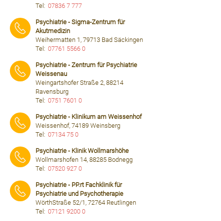
Tel:
07836 7 777
⠀⠀⠀
Psychiatrie - Sigma-Zentrum für
Akutmedizin
Weihermatten 1, 79713 Bad Säckingen
Tel:
07761 5566 0
⠀⠀⠀
Psychiatrie - Zentrum für Psychiatrie
Weissenau
Weingartshofer Straße 2, 88214
Ravensburg
Tel:
0751 7601 0
⠀⠀⠀
Psychiatrie - Klinikum am Weissenhof
Weissenhof, 74189 Weinsberg
Tel:
07134 75 0
⠀⠀⠀
Psychiatrie - Klinik Wollmarshöhe
Wollmarshofen 14, 88285 Bodnegg
Tel:
07520 927 0
⠀⠀⠀
Psychiatrie - PP.rt Fachklinik für
Psychiatrie und Psychotherapie
WörthStraße 52/1, 72764 Reutlingen
Tel:
07121 9200 0
⠀⠀⠀