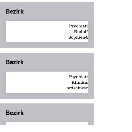
Bezirk
Psychiatrie -
Rudolf-
Sophien-Stift
Bezirk
Psychiatrie -
Klinikum
Nordschwarzwald
Bezirk
Psychiatrie -
Median