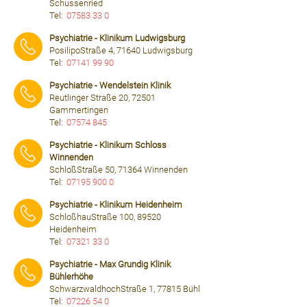
Schussenried
Tel:
07583 33 0
⠀⠀⠀
Psychiatrie - Klinikum Ludwigsburg
PosilipoStraße 4, 71640 Ludwigsburg
Tel:
07141 99 90
⠀⠀⠀
Psychiatrie - Wendelstein Klinik
Reutlinger Straße 20, 72501
Gammertingen
Tel:
07574 845
⠀⠀⠀
Psychiatrie - Klinikum Schloss
Winnenden
SchloßStraße 50, 71364 Winnenden
Tel:
07195 900 0
⠀⠀⠀
Psychiatrie - Klinikum Heidenheim
SchloßhauStraße 100, 89520
Heidenheim
Tel:
07321 33 0
⠀⠀⠀
Psychiatrie - Max Grundig Klinik
Bühlerhöhe
SchwarzwaldhochStraße 1, 77815 Bühl
Tel:
07226 54 0