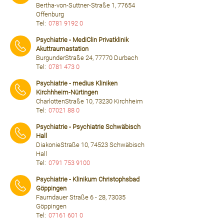
Bertha-von-Suttner-Straße 1, 77654
Offenburg
Tel:
0781 9192 0
⠀⠀⠀
Psychiatrie - MediClin Privatklinik
Akuttraumastation
BurgunderStraße 24, 77770 Durbach
Tel:
0781 473 0
⠀⠀⠀
Psychiatrie - medius Kliniken
Kirchhheim-Nürtingen
CharlottenStraße 10, 73230 Kirchheim
Tel:
07021 88 0
⠀⠀⠀
Psychiatrie - Psychiatrie Schwäbisch
Hall
DiakonieStraße 10, 74523 Schwäbisch
Hall
Tel:
0791 753 9100
⠀⠀⠀
Psychiatrie - Klinikum Christophsbad
Göppingen
Faurndauer Straße 6 - 28, 73035
Göppingen
Tel:
07161 601 0
⠀⠀⠀