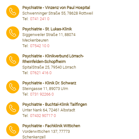
⠀⠀⠀
Psychiatrie - Vinzenz von Paul Hospital
Schwenninger Straße 55, 78628 Rottweil
Tel:
0741 241 0
⠀⠀⠀
Psychiatrie - St. Lukas-Klinik
Siggenweiler Straße 11, 88074
Meckenbeuren
Tel:
07542 10 0
⠀⠀⠀
Psychiatrie - Klinikverbund Lörrach-
Rheinfelden-Schopfheim
SpitalStraße 25, 79540 Lörrach
Tel:
07621 416 0
⠀⠀⠀
Psychiatrie - Klinik Dr. Schwarz
Steingasse 11, 89073 Ulm
Tel:
0731 92266 0
⠀⠀⠀
Psychiatrie - Buchtal-Klinik Tailfingen
Unter Nank 64, 72461 Albstadt
Tel:
07432 90717 0
⠀⠀⠀
Psychiatrie - Fachklinik Wittichen
Vorderwittichen 137, 77773
Schenkenzell