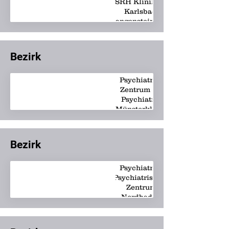
SRH Klinikum
Karlsbad-
Langensteinbach
Bezirk
Psychiatrie -
Zentrum für
Psychiatrie
Münsterklinik
Bezirk
Psychiatrie -
Psychiatrisches
Zentrum
Nordbaden