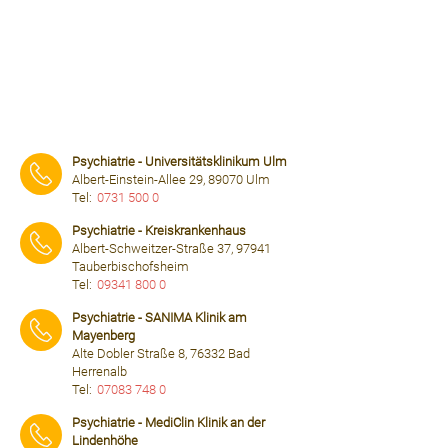
Psychiatrie - Universitätsklinikum Ulm
Albert-Einstein-Allee 29, 89070 Ulm
Tel:
0731 500 0
⠀⠀⠀
Psychiatrie - Kreiskrankenhaus
Albert-Schweitzer-Straße 37, 97941
Tauberbischofsheim
Tel:
09341 800 0
⠀⠀⠀
Psychiatrie - SANIMA Klinik am
Mayenberg
Alte Dobler Straße 8, 76332 Bad
Herrenalb
Tel:
07083 748 0
⠀⠀⠀
Psychiatrie - MediClin Klinik an der
Lindenhöhe