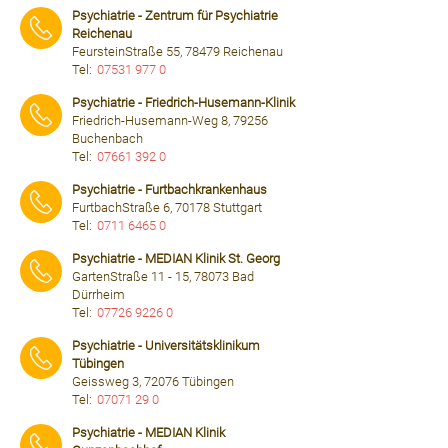
Psychiatrie - Zentrum für Psychiatrie
Reichenau
FeursteinStraße 55, 78479 Reichenau
Tel:
07531 977 0
⠀⠀⠀
Psychiatrie - Friedrich-Husemann-Klinik
Friedrich-Husemann-Weg 8, 79256
Buchenbach
Tel:
07661 392 0
⠀⠀⠀
Psychiatrie - Furtbachkrankenhaus
FurtbachStraße 6, 70178 Stuttgart
Tel:
0711 6465 0
⠀⠀⠀
Psychiatrie - MEDIAN Klinik St. Georg
GartenStraße 11 - 15, 78073 Bad
Dürrheim
Tel:
07726 9226 0
⠀⠀⠀
Psychiatrie - Universitätsklinikum
Tübingen
Geissweg 3, 72076 Tübingen
Tel:
07071 29 0
⠀⠀⠀
Psychiatrie - MEDIAN Klinik