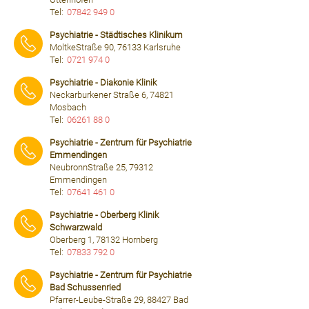
Tel:
07842 949 0
⠀⠀⠀
Psychiatrie - Städtisches Klinikum
MoltkeStraße 90, 76133 Karlsruhe
Tel:
0721 974 0
⠀⠀⠀
Psychiatrie - Diakonie Klinik
Neckarburkener Straße 6, 74821
Mosbach
Tel:
06261 88 0
⠀⠀⠀
Psychiatrie - Zentrum für Psychiatrie
Emmendingen
NeubronnStraße 25, 79312
Emmendingen
Tel:
07641 461 0
⠀⠀⠀
Psychiatrie - Oberberg Klinik
Schwarzwald
Oberberg 1, 78132 Hornberg
Tel:
07833 792 0
⠀⠀⠀
Psychiatrie - Zentrum für Psychiatrie
Bad Schussenried
Pfarrer-Leube-Straße 29, 88427 Bad