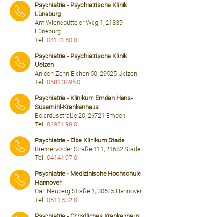
Psychiatrie - Psychiatrische Klinik
Lüneburg
Am Wienebütteler Weg 1, 21339
Lüneburg
Tel:
04131 60 0
⠀⠀⠀
Psychiatrie - Psychiatrische Klinik
Uelzen
An den Zehn Eichen 50, 29525 Uelzen
Tel:
0581 3895 0
⠀⠀⠀
Psychiatrie - Klinikum Emden Hans-
Susemihl-Krankenhaus
Bolardusstraße 20, 26721 Emden
Tel:
04921 98 0
⠀⠀⠀
Psychiatrie - Elbe Klinikum Stade
Bremervörder Straße 111, 21682 Stade
Tel:
04141 97 0
⠀⠀⠀
Psychiatrie - Medizinische Hochschule
Hannover
Carl Neuberg Straße 1, 30625 Hannover
Tel:
0511 532 0
⠀⠀⠀
Psychiatrie - Christliches Krankenhaus