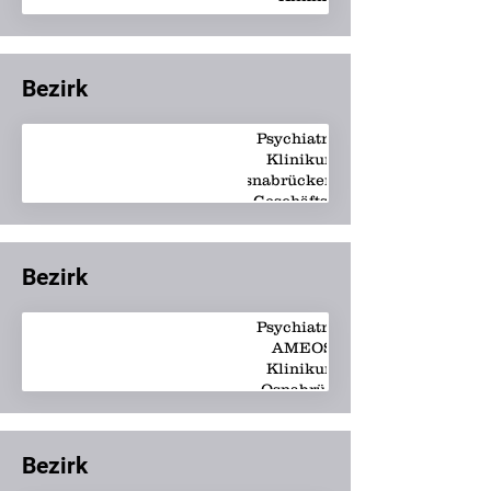
Bezirk
Psychiatrie -
Klinikum
Osnabrücker Land
Geschäftsteil
Georgsmarienhütte
Bezirk
Psychiatrie -
AMEOS
Klinikum
Osnabrück
Bezirk