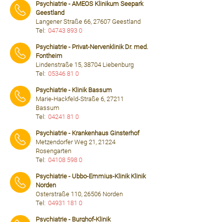
Psychiatrie - AMEOS Klinikum Seepark
Geestland
Langener Straße 66, 27607 Geestland
Tel:
04743 893 0
⠀⠀⠀
Psychiatrie - Privat-Nervenklinik Dr. med.
Fontheim
Lindenstraße 15, 38704 Liebenburg
Tel:
05346 81 0
⠀⠀⠀
Psychiatrie - Klinik Bassum
Marie-Hackfeld-Straße 6, 27211
Bassum
Tel:
04241 81 0
⠀⠀⠀
Psychiatrie - Krankenhaus Ginsterhof
Metzendorfer Weg 21, 21224
Rosengarten
Tel:
04108 598 0
⠀⠀⠀
Psychiatrie - Ubbo-Emmius-Klinik Klinik
Norden
Osterstraße 110, 26506 Norden
Tel:
04931 181 0
⠀⠀⠀
Psychiatrie - Burghof-Klinik