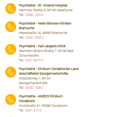
⠀⠀⠀
Psychiatrie - St. Vinzenz-Hospital
Hammer Straße 9, 49740 Haselünne
Tel:
05961 503 0
⠀⠀⠀
Psychiatrie - Niels-Stensen-Kliniken
Bramsche
Hasestraße 16, 49565 Bramsche
Tel:
05461 805 0
⠀⠀⠀
Psychiatrie - Karl-Jaspers-Klinik
Hermann-Ehlers-Straße 7, 26160 Bad
Zwischenahn
Tel:
0441 9615 0
⠀⠀⠀
Psychiatrie - Klinikum Osnabrücker Land
Geschäftsteil Georgsmarienhütte
Hospitalweg 1, 49124
Georgsmarienhütte
Tel:
05401 338 0
⠀⠀⠀
Psychiatrie - AMEOS Klinikum
Osnabrück
Knollstraße 31, 49088 Osnabrück
Tel:
0541 313 0
⠀⠀⠀