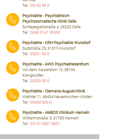
Tel:
05132 90 0
⠀⠀⠀
Psychiatrie - Psychiatrisch-
Psychosomatische Klinik Celle
Schlepegrellstraße 4, 29223 Celle
Tel:
0049 5141 59350
⠀⠀⠀
Psychiatrie - KRH Psychiatrie Wunstorf
Südstraße 25, 31515 Wunstorf
Tel:
05031 93 0
⠀⠀⠀
Psychiatrie - AWO Psychiatriezentrum
Vor dem Kaiserdom 10, 38154
Königslutter
Tel:
05353 90 0
⠀⠀⠀
Psychiatrie - Clemens-August-Klinik
Wahlde 11, 49434 Neuenkirchen-Vörden
Tel:
05493 504 0
⠀⠀⠀
Psychiatrie - AMEOS Klinikum Hameln
Wilhelmstraße 5, 31785 Hameln
Tel:
05151 9567 8501
⠀⠀⠀