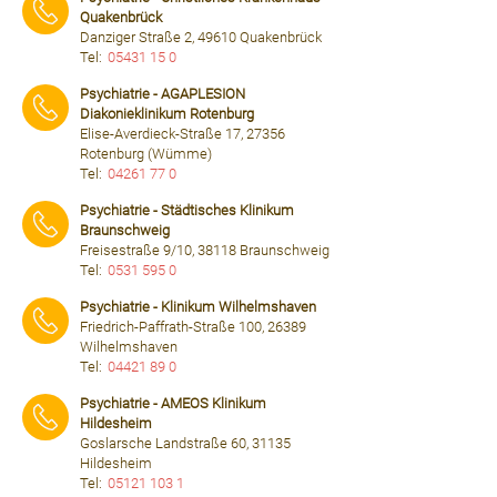
Quakenbrück
Danziger Straße 2, 49610 Quakenbrück
Tel:
05431 15 0
⠀⠀⠀
Psychiatrie - AGAPLESION
Diakonieklinikum Rotenburg
Elise-Averdieck-Straße 17, 27356
Rotenburg (Wümme)
Tel:
04261 77 0
⠀⠀⠀
Psychiatrie - Städtisches Klinikum
Braunschweig
Freisestraße 9/10, 38118 Braunschweig
Tel:
0531 595 0
⠀⠀⠀
Psychiatrie - Klinikum Wilhelmshaven
Friedrich-Paffrath-Straße 100, 26389
Wilhelmshaven
Tel:
04421 89 0
⠀⠀⠀
Psychiatrie - AMEOS Klinikum
Hildesheim
Goslarsche Landstraße 60, 31135
Hildesheim
Tel:
05121 103 1