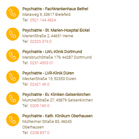
⠀⠀⠀
Psychiatrie - Fachkrankenhaus Bethel
Maraweg 9, 33617 Bielefeld
Tel:
0521 144 4924
⠀⠀⠀
Psychiatrie - St. Marien-Hospital Eickel
MarienStraße 2, 44651 Herne
Tel:
02325 374 0
⠀⠀⠀
Psychiatrie - LWL-Klinik Dortmund
MarsbruchStraße 179, 44287 Dortmund
Tel:
0231 4503 01
⠀⠀⠀
Psychiatrie - LVR-Klinik Düren
MeckerStraße 15, 52353 Düren
Tel:
02421 40 0
⠀⠀⠀
Psychiatrie - Ev. Kliniken Gelsenkirchen
MunckelStraße 27, 45879 Gelsenkirchen
Tel:
0209 160 0
⠀⠀⠀
Psychiatrie - Kath. Klinikum Oberhausen
Mülheimer Straße 83, 46045
Oberhausen
Tel:
0208 837 0
⠀⠀⠀