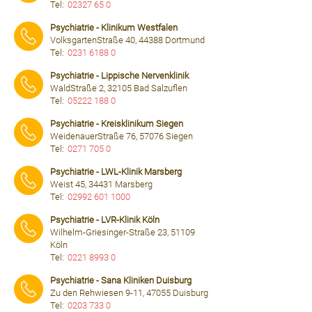
Tel:
02327 65 0
⠀⠀⠀
Psychiatrie - Klinikum Westfalen
VolksgartenStraße 40, 44388 Dortmund
Tel:
0231 6188 0
⠀⠀⠀
Psychiatrie - Lippische Nervenklinik
WaldStraße 2, 32105 Bad Salzuflen
Tel:
05222 188 0
⠀⠀⠀
Psychiatrie - Kreisklinikum Siegen
WeidenauerStraße 76, 57076 Siegen
Tel:
0271 705 0
⠀⠀⠀
Psychiatrie - LWL-Klinik Marsberg
Weist 45, 34431 Marsberg
Tel:
02992 601 1000
⠀⠀⠀
Psychiatrie - LVR-Klinik Köln
Wilhelm-Griesinger-Straße 23, 51109
Köln
Tel:
0221 8993 0
⠀⠀⠀
Psychiatrie - Sana Kliniken Duisburg
Zu den Rehwiesen 9-11, 47055 Duisburg
Tel:
0203 733 0