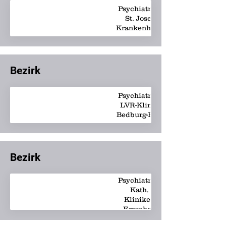
Psychiatrie -
St. Josef
Krankenhaus
Bezirk
Psychiatrie -
LVR-Klinik
Bedburg-Hau
Bezirk
Psychiatrie -
Kath.
Kliniken
Emscher-
Lippe