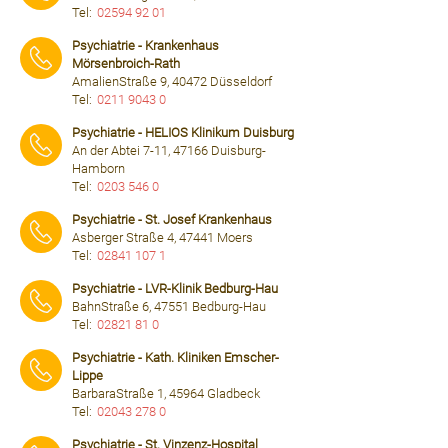
Tel:
02594 92 01
⠀⠀⠀
Psychiatrie - Krankenhaus
Mörsenbroich-Rath
AmalienStraße 9, 40472 Düsseldorf
Tel:
0211 9043 0
⠀⠀⠀
Psychiatrie - HELIOS Klinikum Duisburg
An der Abtei 7-11, 47166 Duisburg-
Hamborn
Tel:
0203 546 0
⠀⠀⠀
Psychiatrie - St. Josef Krankenhaus
Asberger Straße 4, 47441 Moers
Tel:
02841 107 1
⠀⠀⠀
Psychiatrie - LVR-Klinik Bedburg-Hau
BahnStraße 6, 47551 Bedburg-Hau
Tel:
02821 81 0
⠀⠀⠀
Psychiatrie - Kath. Kliniken Emscher-
Lippe
BarbaraStraße 1, 45964 Gladbeck
Tel:
02043 278 0
⠀⠀⠀
Psychiatrie - St. Vinzenz-Hospital