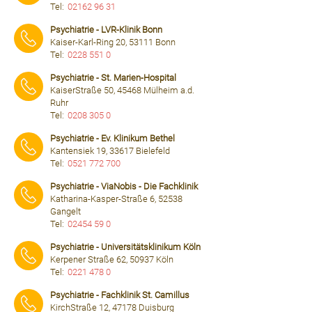
Tel:
02162 96 31
⠀⠀⠀
Psychiatrie - LVR-Klinik Bonn
Kaiser-Karl-Ring 20, 53111 Bonn
Tel:
0228 551 0
⠀⠀⠀
Psychiatrie - St. Marien-Hospital
KaiserStraße 50, 45468 Mülheim a.d.
Ruhr
Tel:
0208 305 0
⠀⠀⠀
Psychiatrie - Ev. Klinikum Bethel
Kantensiek 19, 33617 Bielefeld
Tel:
0521 772 700
⠀⠀⠀
Psychiatrie - ViaNobis - Die Fachklinik
Katharina-Kasper-Straße 6, 52538
Gangelt
Tel:
02454 59 0
⠀⠀⠀
Psychiatrie - Universitätsklinikum Köln
Kerpener Straße 62, 50937 Köln
Tel:
0221 478 0
⠀⠀⠀
Psychiatrie - Fachklinik St. Camillus
KirchStraße 12, 47178 Duisburg