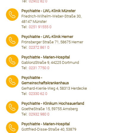
Tel:
02902 82 0
⠀⠀⠀
Psychiatrie - LWL-Klinik Münster
Friedrich-Wilhelm-Weber-Straße 30,
48147 Münster
Tel:
0251 91555 0
⠀⠀⠀
Psychiatrie - LWL-Klinik Hemer
Frönsberger Straße 71, 58675 Hemer
Tel:
02372 861 0
⠀⠀⠀
Psychiatrie - Marien-Hospital
GablonzStraße 9, 44225 Dortmund
Tel:
0231 7750 0
⠀⠀⠀
Psychiatrie -
Gemeinschaftskrankenhaus
Gerhard-Kienle-Weg 4, 58313 Herdecke
Tel:
02330 62 0
⠀⠀⠀
Psychiatrie - Klinikum Hochsauerland
GoetheStraße 15, 59755 Arnsberg
Tel:
02932 980 0
⠀⠀⠀
Psychiatrie - Marien-Hospital
Gottfried-Disse-Straße 40, 53879