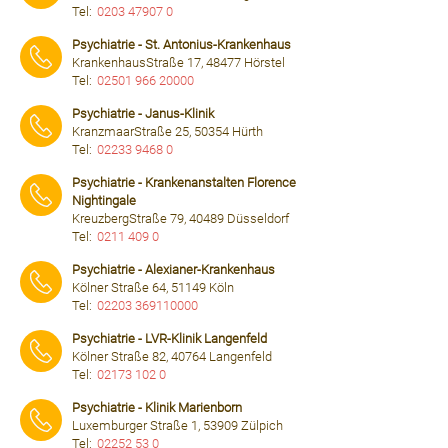
Tel:
0203 47907 0
⠀⠀⠀
Psychiatrie - St. Antonius-Krankenhaus
KrankenhausStraße 17, 48477 Hörstel
Tel:
02501 966 20000
⠀⠀⠀
Psychiatrie - Janus-Klinik
KranzmaarStraße 25, 50354 Hürth
Tel:
02233 9468 0
⠀⠀⠀
Psychiatrie - Krankenanstalten Florence
Nightingale
KreuzbergStraße 79, 40489 Düsseldorf
Tel:
0211 409 0
⠀⠀⠀
Psychiatrie - Alexianer-Krankenhaus
Kölner Straße 64, 51149 Köln
Tel:
02203 369110000
⠀⠀⠀
Psychiatrie - LVR-Klinik Langenfeld
Kölner Straße 82, 40764 Langenfeld
Tel:
02173 102 0
⠀⠀⠀
Psychiatrie - Klinik Marienborn
Luxemburger Straße 1, 53909 Zülpich
Tel:
02252 53 0