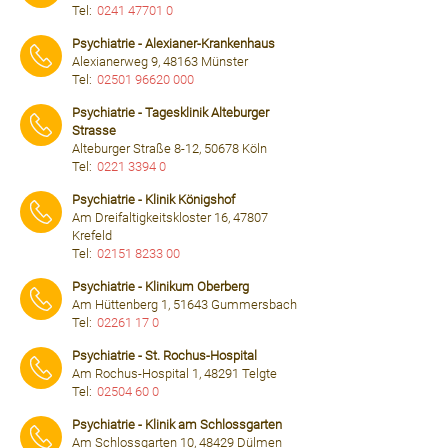
Tel:
0241 47701 0
⠀⠀⠀
Psychiatrie - Alexianer-Krankenhaus
Alexianerweg 9, 48163 Münster
Tel:
02501 96620 000
⠀⠀⠀
Psychiatrie - Tagesklinik Alteburger
Strasse
Alteburger Straße 8-12, 50678 Köln
Tel:
0221 3394 0
⠀⠀⠀
Psychiatrie - Klinik Königshof
Am Dreifaltigkeitskloster 16, 47807
Krefeld
Tel:
02151 8233 00
⠀⠀⠀
Psychiatrie - Klinikum Oberberg
Am Hüttenberg 1, 51643 Gummersbach
Tel:
02261 17 0
⠀⠀⠀
Psychiatrie - St. Rochus-Hospital
Am Rochus-Hospital 1, 48291 Telgte
Tel:
02504 60 0
⠀⠀⠀
Psychiatrie - Klinik am Schlossgarten
Am Schlossgarten 10, 48429 Dülmen