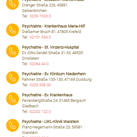
Cranger Straße 226, 45891
Gelsenkirchen
Tel:
0209 7003 0
⠀⠀⠀
Psychiatrie - Krankenhaus Maria-Hilf
Dießemer Bruch 81, 47805 Krefeld
Tel:
02151 334 0
⠀⠀⠀
Psychiatrie - St. Vinzenz-Hospital
Dr.-Otto-Seidel-Straße 31-33, 46535
Dinslaken
Tel:
02064 44 0
⠀⠀⠀
Psychiatrie - Ev. Klinikum Niederrhein
Fahrner Straße 133-135, 47169 Duisburg
Tel:
0203 508 00
⠀⠀⠀
Psychiatrie - Ev. Krankenhaus
FerrenbergStraße 24, 51465 Bergisch
Gladbach
Tel:
02202 122 0
⠀⠀⠀
Psychiatrie - LWL-Klinik Warstein
Franz-Hegemann-Straße 23, 59581
Warstein