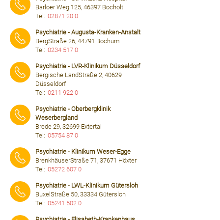
Barloer Weg 125, 46397 Bocholt
Tel:
02871 20 0
⠀⠀⠀
Psychiatrie - Augusta-Kranken-Anstalt
BergStraße 26, 44791 Bochum
Tel:
0234 517 0
⠀⠀⠀
Psychiatrie - LVR-Klinikum Düsseldorf
Bergische LandStraße 2, 40629
Düsseldorf
Tel:
0211 922 0
⠀⠀⠀
Psychiatrie - Oberbergklinik
Weserbergland
Brede 29, 32699 Extertal
Tel:
05754 87 0
⠀⠀⠀
Psychiatrie - Klinikum Weser-Egge
BrenkhäuserStraße 71, 37671 Höxter
Tel:
05272 607 0
⠀⠀⠀
Psychiatrie - LWL-Klinikum Gütersloh
BuxelStraße 50, 33334 Gütersloh
Tel:
05241 502 0
⠀⠀⠀
Psychiatrie - Elisabeth-Krankenhaus