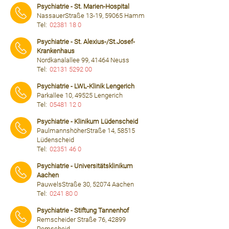
Psychiatrie - St. Marien-Hospital
NassauerStraße 13-19, 59065 Hamm
Tel:
02381 18 0
⠀⠀⠀
Psychiatrie - St. Alexius-/St.Josef-
Krankenhaus
Nordkanalallee 99, 41464 Neuss
Tel:
02131 5292 00
⠀⠀⠀
Psychiatrie - LWL-Klinik Lengerich
Parkallee 10, 49525 Lengerich
Tel:
05481 12 0
⠀⠀⠀
Psychiatrie - Klinikum Lüdenscheid
PaulmannshöherStraße 14, 58515
Lüdenscheid
Tel:
02351 46 0
⠀⠀⠀
Psychiatrie - Universitätsklinikum
Aachen
PauwelsStraße 30, 52074 Aachen
Tel:
0241 80 0
⠀⠀⠀
Psychiatrie - Stiftung Tannenhof
Remscheider Straße 76, 42899
Remscheid