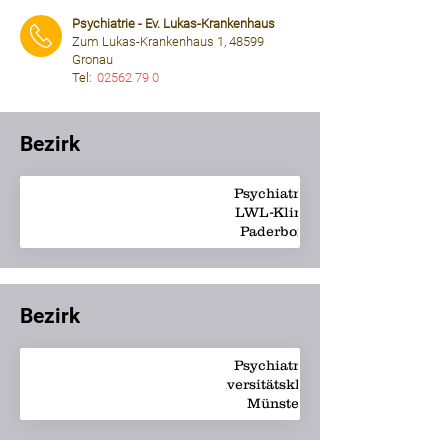
⠀⠀⠀
Psychiatrie - Ev. Lukas-Krankenhaus
Zum Lukas-Krankenhaus 1, 48599
Gronau
Tel:
02562 79 0
⠀⠀⠀
Bezirk
Psychiatrie -
LWL-Klinik
Paderborn
Bezirk
Psychiatrie -
Universitätsklinikum
info@ukmuenster.d
Münster