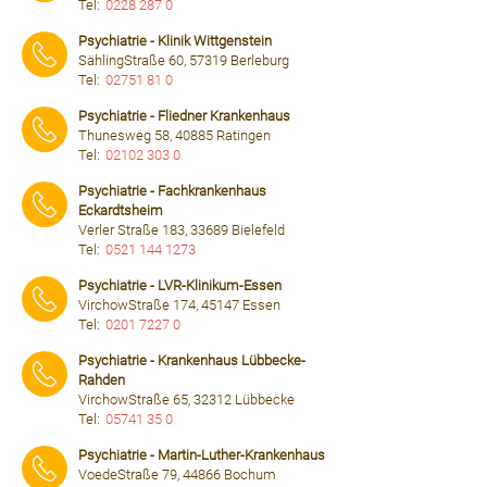
Tel:
0228 287 0
⠀⠀⠀
Psychiatrie - Klinik Wittgenstein
SählingStraße 60, 57319 Berleburg
Tel:
02751 81 0
⠀⠀⠀
Psychiatrie - Fliedner Krankenhaus
Thunesweg 58, 40885 Ratingen
Tel:
02102 303 0
⠀⠀⠀
Psychiatrie - Fachkrankenhaus
Eckardtsheim
Verler Straße 183, 33689 Bielefeld
Tel:
0521 144 1273
⠀⠀⠀
Psychiatrie - LVR-Klinikum-Essen
VirchowStraße 174, 45147 Essen
Tel:
0201 7227 0
⠀⠀⠀
Psychiatrie - Krankenhaus Lübbecke-
Rahden
VirchowStraße 65, 32312 Lübbecke
Tel:
05741 35 0
⠀⠀⠀
Psychiatrie - Martin-Luther-Krankenhaus
VoedeStraße 79, 44866 Bochum