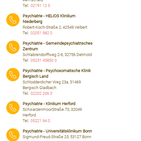
Tel:
02191 12 0
⠀⠀⠀
Psychiatrie - HELIOS Klinikum
Niederberg
Robert-Koch-Straße 2, 42549 Velbert
Tel:
02051 982 0
⠀⠀⠀
Psychiatrie - Gemeindepsychiatrisches
Zentrum
Schlabrendorffweg 2-6, 32756 Detmold
Tel:
05231 45850 0
⠀⠀⠀
Psychiatrie - Psychosomatische Klinik
Bergisch Land
Schlodderdicher Weg 23a, 51469
Bergisch Gladbach
Tel:
02202 206 0
⠀⠀⠀
Psychiatrie - Klinikum Herford
SchwarzenmoorStraße 70, 32049
Herford
Tel:
05221 94 0
⠀⠀⠀
Psychiatrie - Universitätsklinikum Bonn
Sigmund-Freud-Straße 25, 53127 Bonn