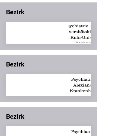
Bezirk
Psychiatrie - LWL-
Universitätsklinikum
der Ruhr-Universität
Bochum
Bezirk
Psychiatrie -
Alexianer-
Krankenhaus
Bezirk
Psychiatrie -