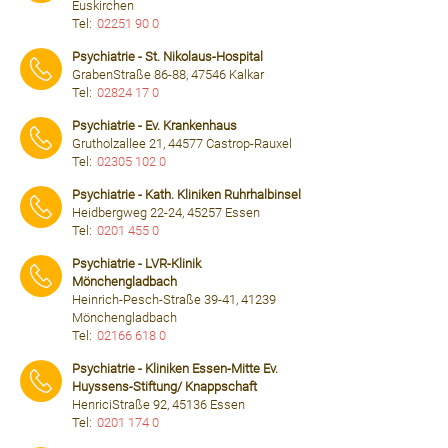
Euskirchen
Tel:
02251 90 0
⠀⠀⠀
Psychiatrie - St. Nikolaus-Hospital
GrabenStraße 86-88, 47546 Kalkar
Tel:
02824 17 0
⠀⠀⠀
Psychiatrie - Ev. Krankenhaus
Grutholzallee 21, 44577 Castrop-Rauxel
Tel:
02305 102 0
⠀⠀⠀
Psychiatrie - Kath. Kliniken Ruhrhalbinsel
Heidbergweg 22-24, 45257 Essen
Tel:
0201 455 0
⠀⠀⠀
Psychiatrie - LVR-Klinik
Mönchengladbach
Heinrich-Pesch-Straße 39-41, 41239
Mönchengladbach
Tel:
02166 618 0
⠀⠀⠀
Psychiatrie - Kliniken Essen-Mitte Ev.
Huyssens-Stiftung/ Knappschaft
HenriciStraße 92, 45136 Essen
Tel:
0201 174 0
⠀⠀⠀