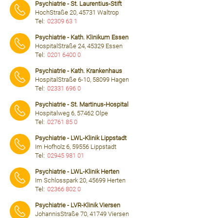
Psychiatrie - St. Laurentius-Stift
HochStraße 20, 45731 Waltrop
Tel:
02309 63 1
⠀⠀⠀
Psychiatrie - Kath. Klinikum Essen
HospitalStraße 24, 45329 Essen
Tel:
0201 6400 0
⠀⠀⠀
Psychiatrie - Kath. Krankenhaus
HospitalStraße 6-10, 58099 Hagen
Tel:
02331 696 0
⠀⠀⠀
Psychiatrie - St. Martinus-Hospital
Hospitalweg 6, 57462 Olpe
Tel:
02761 85 0
⠀⠀⠀
Psychiatrie - LWL-Klinik Lippstadt
Im Hofholz 6, 59556 Lippstadt
Tel:
02945 981 01
⠀⠀⠀
Psychiatrie - LWL-Klinik Herten
Im Schlosspark 20, 45699 Herten
Tel:
02366 802 0
⠀⠀⠀
Psychiatrie - LVR-Klinik Viersen
JohannisStraße 70, 41749 Viersen