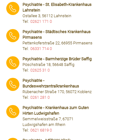
Psychiatrie - St. Elisabeth-Krankenhaus
Lahnstein
Ostallee 3, 56112 Lahnstein
Tel:
02621 171 0
⠀⠀⠀
Psychiatrie - Städtisches Krankenhaus
Pirmasens
Pettenkoferstraße 22, 66955 Pirmasens
Tel:
06331 714 0
⠀⠀⠀
Psychiatrie - Barmherzige Brüder Saffig
Pöschstraße 18, 56648 Saffig
Tel:
02625 31 0
⠀⠀⠀
Psychiatrie -
Bundeswehrzentralkrankenhaus
Rübenacher Straße 170, 56072 Koblenz
Tel:
0261 281 0
⠀⠀⠀
Psychiatrie - Krankenhaus zum Guten
Hirten Ludwigshafen
Semmelweisstraße 7, 67071
Ludwigshafen am Rhein
Tel:
0621 6819 0
⠀⠀⠀