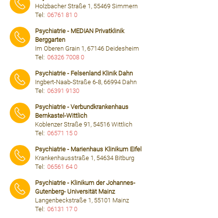
Holzbacher Straße 1, 55469 Simmern
Tel:
06761 81 0
⠀⠀⠀
Psychiatrie - MEDIAN Privatklinik
Berggarten
Im Oberen Grain 1, 67146 Deidesheim
Tel:
06326 7008 0
⠀⠀⠀
Psychiatrie - Felsenland Klinik Dahn
Ingbert-Naab-Straße 6-8, 66994 Dahn
Tel:
06391 9130
⠀⠀⠀
Psychiatrie - Verbundkrankenhaus
Bernkastel-Wittlich
Koblenzer Straße 91, 54516 Wittlich
Tel:
06571 15 0
⠀⠀⠀
Psychiatrie - Marienhaus Klinikum Eifel
Krankenhausstraße 1, 54634 Bitburg
Tel:
06561 64 0
⠀⠀⠀
Psychiatrie - Klinikum der Johannes-
Gutenberg- Universität Mainz
Langenbeckstraße 1, 55101 Mainz
Tel:
06131 17 0
⠀⠀⠀