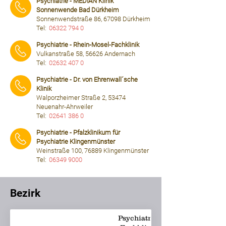
Psychiatrie - MEDIAN Klinik
Sonnenwende Bad Dürkheim
Sonnenwendstraße 86, 67098 Dürkheim
Tel:
06322 794 0
⠀⠀⠀
Psychiatrie - Rhein-Mosel-Fachklinik
Vulkanstraße 58, 56626 Andernach
Tel:
02632 407 0
⠀⠀⠀
Psychiatrie - Dr. von Ehrenwall´sche
Klinik
Walporzheimer Straße 2, 53474
Neuenahr-Ahrweiler
Tel:
02641 386 0
⠀⠀⠀
Psychiatrie - Pfalzklinikum für
Psychiatrie Klingenmünster
Weinstraße 100, 76889 Klingenmünster
Tel:
06349 9000
⠀⠀⠀
Bezirk
Psychiatrie -