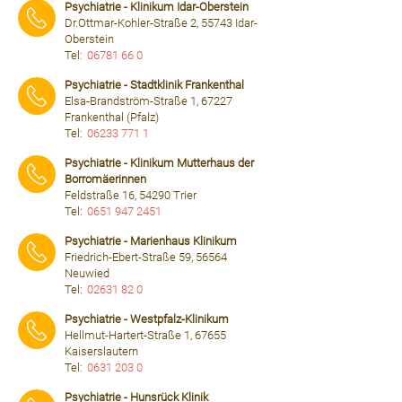
Psychiatrie - Klinikum Idar-Oberstein
Dr.Ottmar-Kohler-Straße 2, 55743 Idar-
Oberstein
Tel:
06781 66 0
⠀⠀⠀
Psychiatrie - Stadtklinik Frankenthal
Elsa-Brandström-Straße 1, 67227
Frankenthal (Pfalz)
Tel:
06233 771 1
⠀⠀⠀
Psychiatrie - Klinikum Mutterhaus der
Borromäerinnen
Feldstraße 16, 54290 Trier
Tel:
0651 947 2451
⠀⠀⠀
Psychiatrie - Marienhaus Klinikum
Friedrich-Ebert-Straße 59, 56564
Neuwied
Tel:
02631 82 0
⠀⠀⠀
Psychiatrie - Westpfalz-Klinikum
Hellmut-Hartert-Straße 1, 67655
Kaiserslautern
Tel:
0631 203 0
⠀⠀⠀
Psychiatrie - Hunsrück Klinik