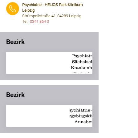
Psychiatrie - HELIOS Park-Klinikum
Leipzig
Strümpellstraße 41, 04289 Leipzig
Tel:
0341 864 0
⠀⠀⠀
Bezirk
Psychiatrie -
Sächsisches
poststelle@skhro.sms.sach
Krankenhaus
Rodewisch
Bezirk
Psychiatrie - EKA
Erzgebirgsklinikum
eka@erzgebirgskliniku
Annaberg