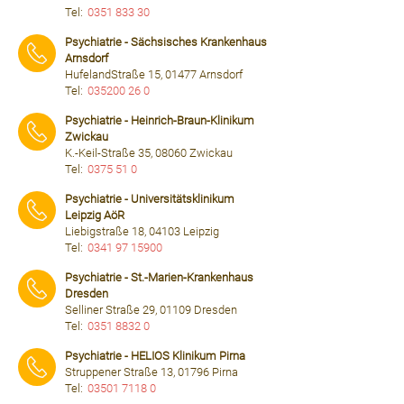
Tel:
0351 833 30
⠀⠀⠀
Psychiatrie - Sächsisches Krankenhaus
Arnsdorf
HufelandStraße 15, 01477 Arnsdorf
Tel:
035200 26 0
⠀⠀⠀
Psychiatrie - Heinrich-Braun-Klinikum
Zwickau
K.-Keil-Straße 35, 08060 Zwickau
Tel:
0375 51 0
⠀⠀⠀
Psychiatrie - Universitätsklinikum
Leipzig AöR
Liebigstraße 18, 04103 Leipzig
Tel:
0341 97 15900
⠀⠀⠀
Psychiatrie - St.-Marien-Krankenhaus
Dresden
Selliner Straße 29, 01109 Dresden
Tel:
0351 8832 0
⠀⠀⠀
Psychiatrie - HELIOS Klinikum Pirna
Struppener Straße 13, 01796 Pirna
Tel:
03501 7118 0
⠀⠀⠀