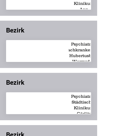
Klinikum
Aue
Bezirk
Psychiatrie -
Fachkrankenhaus
Hubertusburg
Wermsdorf
Bezirk
Psychiatrie -
Städtisches
Klinikum
Görlitz
Bezirk