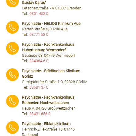
Gustav Carus"
FetscherStraße 74, 01307 Dresden
Tel:
0351 458 0
⠀⠀⠀
Psychiatrie - HELIOS Klinikum Aue
GartenStraße 6, 08280 Aue
Tel:
03771 58 0
⠀⠀⠀
Psychiatrie - Fachkrankenhaus
Hubertusburg Wermsdorf
Gebäude 63, 04779 Wermsdorf
Tel:
034364 6 0
⠀⠀⠀
Psychiatrie - Städtisches Klinikum
Görlitz
Girbigsdorfer Straße 1-3, 02828 Görlitz
Tel:
03581 37 0
⠀⠀⠀
Psychiatrie - Fachkrankenhaus
Bethanien Hochweitzschen
Haus A, 04720 Großweitzschen
Tel:
03431 656 0
⠀⠀⠀
Psychiatrie - Elblandklinikum
Heinrich-Zille-Straße 13, 01445
Radebeul