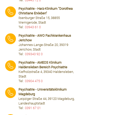
Tel:
03445 72 0
⠀⠀⠀
Psychiatrie - Harz-Klinikum "Dorothea
Christiane Erxleben"
Ilsenburger Straße 15, 38855
Wernigerode, Stadt
Tel:
03943 61 0
⠀⠀⠀
Psychiatrie - AWO Fachkrankenhaus
Jerichow
Johannes-Lange-Straße 20, 39319
Jerichow, Stadt
Tel:
039343 92 0
⠀⠀⠀
Psychiatrie - AMEOS Klinikum
Haldensleben Bereich Psychiatrie
Kiefholzstraße 4, 39340 Haldensleben,
Stadt
Tel:
03904 475 0
⠀⠀⠀
Psychiatrie - Universitätsklinikum
Magdeburg
Leipziger Straße 44, 39120 Magdeburg,
Landeshauptstadt
Tel:
0391 67 01
⠀⠀⠀