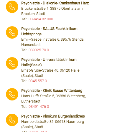
Psychiatrie - Diakonie-Krankenhaus Harz
Brockenstraße 1, 38875 Oberharz am
Brocken, Stadt
Tel:
039454 82 000
⠀⠀⠀
Psychiatrie - SALUS Fachklinikum
Uchtspringe
Emil-Kraepelinstraße 6, 39576 Stendal,
Hansestadt
Tel:
039325 70 0
⠀⠀⠀
Psychiatrie - Universitätsklinikum
Halle(Saale)
Ernst-Grube-Straße 40, 06120 Halle
(Saale), Stadt
Tel:
0345 557 0
⠀⠀⠀
Psychiatrie - Klinik Bosse Wittenberg
Hans-Lufft-Straße 5, 06886 Wittenberg,
Lutherstadt
Tel:
03491 476 0
⠀⠀⠀
Psychiatrie - Klinikum Burgenlandkreis
Humboldtstraße 31, 06618 Naumburg
(Saale), Stadt