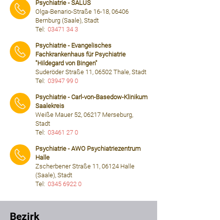
Psychiatrie - SALUS
Olga-Benario-Straße 16-18, 06406
Bernburg (Saale), Stadt
Tel:
03471 34 3
⠀⠀⠀
Psychiatrie - Evangelisches
Fachkrankenhaus für Psychiatrie
"Hildegard von Bingen"
Suderöder Straße 11, 06502 Thale, Stadt
Tel:
03947 99 0
⠀⠀⠀
Psychiatrie - Carl-von-Basedow-Klinikum
Saalekreis
Weiße Mauer 52, 06217 Merseburg,
Stadt
Tel:
03461 27 0
⠀⠀⠀
Psychiatrie - AWO Psychiatriezentrum
Halle
Zscherbener Straße 11, 06124 Halle
(Saale), Stadt
Tel:
0345 6922 0
⠀⠀⠀
Bezirk