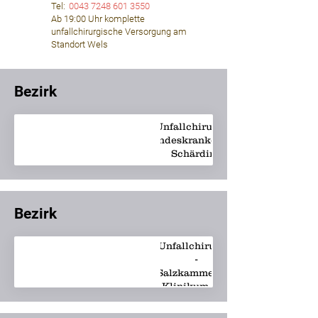
Tel:
0043 7248 601 3550
Ab 19:00 Uhr komplette
unfallchirurgische Versorgung am
Standort Wels
⠀⠀⠀
Bezirk
Unfallchirurgie -
Landeskrankenhaus
Leo.Ottensammer@ooeg
Schärding
Bezirk
Unfallchirurgie
-
johanna.berger@ooeg.
Salzkammergut-
Klinikum Bad
Ischl