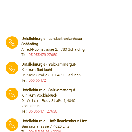
Unfallchirurgie - Landeskrankenhaus
Schärding
Alfred-Kubinstrasse 2, 4780 Schärding
Tel:
05 055478 27650
⠀⠀⠀
Unfallchirurgie - Salzkammergut-
Klinikum Bad Ischl
Dr.-Mayr-Straße 8-10, 4820 Bad Ischl
Tel:
050 55472
⠀⠀⠀
Unfallchirurgie - Salzkammergut-
Klinikum Vöcklabruck
Dr.-Wilhelm-Bock-Straße 1, 4840
Vöcklabruck
Tel:
05 055471 27630
⠀⠀⠀
Unfallchirurgie - Unfallkrankenhaus Linz
Garnisonstrasse 7, 4020 Linz
Tel:
0043 5 93 93 42000