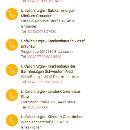
Tel:
0043 5 7680 83 3411
⠀⠀⠀
Unfallchirurgie - Salzkammergut-
Klinikum Gmunden
Miller-v.-Aichholz-Straße 49, 4810
Gmunden
Tel:
05 055473 27630
⠀⠀⠀
Unfallchirurgie - Krankenhaus St. Josef
Braunau
Ringstraße 60, 5280 Braunau/Inn
Tel:
0043 7722 804 5520
⠀⠀⠀
Unfallchirurgie - Krankenhaus der
Barmherzigen Schwestern Ried
Schloßberg 1, 4910 Ried im Innkreis
Tel:
0043 7752 602 85030
⠀⠀⠀
Unfallchirurgie - Landeskrankenhaus
Steyr
Sierninger Straße 170, 4400 Steyr
Tel:
050 554 660
⠀⠀⠀
Unfallchirurgie - Klinikum Grieskirchen
Wagnleithnerstraße 27, 4710
Grieskirchen