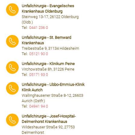
⠀⠀⠀
Unfallchirurgie - Evangelisches
Krankenhaus Oldenburg
Steinweg 13-17, 26122 Oldenburg
(Oldb.)
Tel:
0441 236 0
⠀⠀⠀
Unfallchirurgie - St. Bernward
Krankenhaus
Treibestraße 9, 31134 Hildesheim
Tel:
05121 90 0
⠀⠀⠀
Unfallchirurgie - Klinikum Peine
Virchowstraße 8h, 31226 Peine
Tel:
05171 93 0
⠀⠀⠀
Unfallchirurgie - Ubbo-Emmius-Klinik
Klinik Aurich
Wallinghausener Straße 8-12, 26603
Aurich (Ostfr.)
Tel:
04941 94 0
⠀⠀⠀
Unfallchirurgie - Josef-Hospital-
Delmenhorst Krankenhaus
Wildeshauser Straße 92, 27753
Delmenhorst