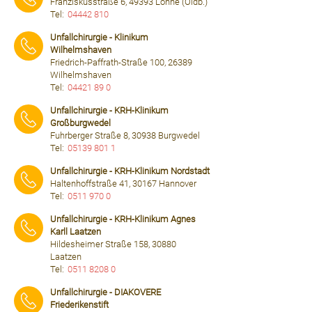
Franziskusstraße 6, 49393 Lohne (Oldb.)
Tel:
04442 810
⠀⠀⠀
Unfallchirurgie - Klinikum
Wilhelmshaven
Friedrich-Paffrath-Straße 100, 26389
Wilhelmshaven
Tel:
04421 89 0
⠀⠀⠀
Unfallchirurgie - KRH-Klinikum
Großburgwedel
Fuhrberger Straße 8, 30938 Burgwedel
Tel:
05139 801 1
⠀⠀⠀
Unfallchirurgie - KRH-Klinikum Nordstadt
Haltenhoffstraße 41, 30167 Hannover
Tel:
0511 970 0
⠀⠀⠀
Unfallchirurgie - KRH-Klinikum Agnes
Karll Laatzen
Hildesheimer Straße 158, 30880
Laatzen
Tel:
0511 8208 0
⠀⠀⠀
Unfallchirurgie - DIAKOVERE
Friederikenstift