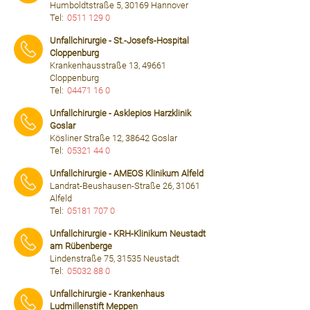
Humboldtstraße 5, 30169 Hannover
Tel:
0511 129 0
⠀⠀⠀
Unfallchirurgie - St.-Josefs-Hospital
Cloppenburg
Krankenhausstraße 13, 49661
Cloppenburg
Tel:
04471 16 0
⠀⠀⠀
Unfallchirurgie - Asklepios Harzklinik
Goslar
Kösliner Straße 12, 38642 Goslar
Tel:
05321 44 0
⠀⠀⠀
Unfallchirurgie - AMEOS Klinikum Alfeld
Landrat-Beushausen-Straße 26, 31061
Alfeld
Tel:
05181 707 0
⠀⠀⠀
Unfallchirurgie - KRH-Klinikum Neustadt
am Rübenberge
Lindenstraße 75, 31535 Neustadt
Tel:
05032 88 0
⠀⠀⠀
Unfallchirurgie - Krankenhaus
Ludmillenstift Meppen