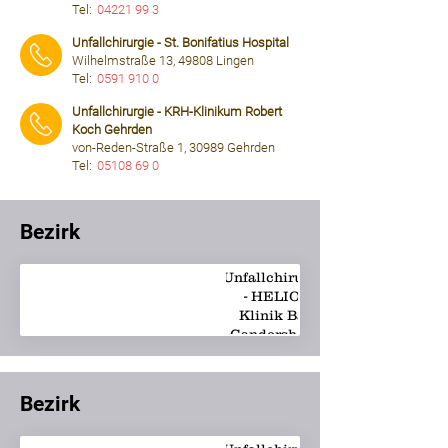
Tel:
04221 99 3
⠀⠀⠀
Unfallchirurgie - St. Bonifatius Hospital
Wilhelmstraße 13, 49808 Lingen
Tel:
0591 910 0
⠀⠀⠀
Unfallchirurgie - KRH-Klinikum Robert
Koch Gehrden
von-Reden-Straße 1, 30989 Gehrden
Tel:
05108 69 0
⠀⠀⠀
Bezirk
Unfallchirurgie
info.gandersheim@heli
- HELIOS
Klinik Bad
Gandersheim
Bezirk