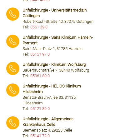
⠀⠀⠀
Unfallchirurgie - Universitätsmedizin
Göttingen
Robert-Koch-Straße 40, 37075 Göttingen
Tel:
0551 39 0
⠀⠀⠀
Unfallchirurgie - Sana Klinikum Hameln-
Pyrmont
Saint-Maur-Platz 1, 31785 Hameln
Tel:
05151 97 0
⠀⠀⠀
Unfallchirurgie - Klinikum Wolfsburg
Sauerbruchstraße 7, 38440 Wolfsburg
Tel:
05361 80 0
⠀⠀⠀
Unfallchirurgie - HELIOS Klinikum
Hildesheim
Senator-Braun-Allee 33, 31135
Hildesheim
Tel:
05121 89 0
⠀⠀⠀
Unfallchirurgie - Allgemeines
Krankenhaus Celle
Siemensplatz 4, 29223 Celle
Tel:
05141 72 0