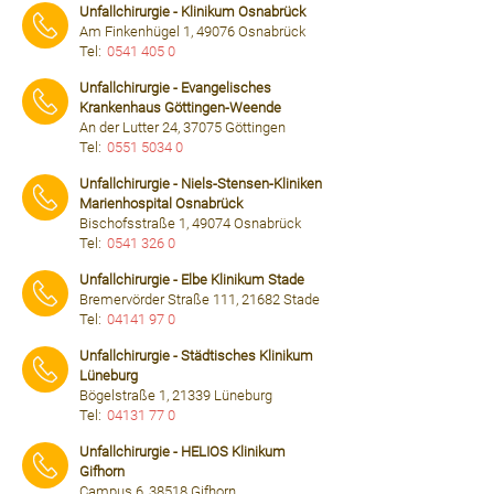
Unfallchirurgie - Klinikum Osnabrück
Am Finkenhügel 1, 49076 Osnabrück
Tel:
0541 405 0
⠀⠀⠀
Unfallchirurgie - Evangelisches
Krankenhaus Göttingen-Weende
An der Lutter 24, 37075 Göttingen
Tel:
0551 5034 0
⠀⠀⠀
Unfallchirurgie - Niels-Stensen-Kliniken
Marienhospital Osnabrück
Bischofsstraße 1, 49074 Osnabrück
Tel:
0541 326 0
⠀⠀⠀
Unfallchirurgie - Elbe Klinikum Stade
Bremervörder Straße 111, 21682 Stade
Tel:
04141 97 0
⠀⠀⠀
Unfallchirurgie - Städtisches Klinikum
Lüneburg
Bögelstraße 1, 21339 Lüneburg
Tel:
04131 77 0
⠀⠀⠀
Unfallchirurgie - HELIOS Klinikum
Gifhorn
Campus 6, 38518 Gifhorn