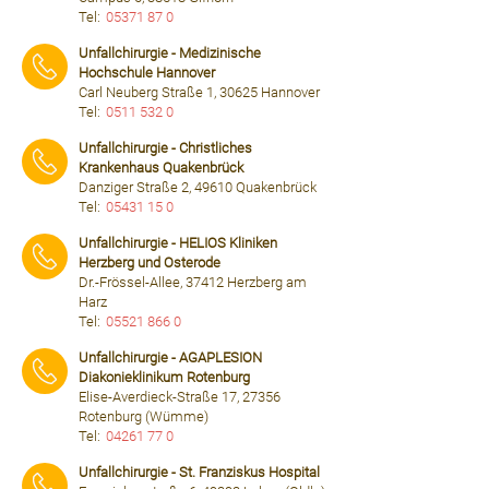
Tel:
05371 87 0
⠀⠀⠀
Unfallchirurgie - Medizinische
Hochschule Hannover
Carl Neuberg Straße 1, 30625 Hannover
Tel:
0511 532 0
⠀⠀⠀
Unfallchirurgie - Christliches
Krankenhaus Quakenbrück
Danziger Straße 2, 49610 Quakenbrück
Tel:
05431 15 0
⠀⠀⠀
Unfallchirurgie - HELIOS Kliniken
Herzberg und Osterode
Dr.-Frössel-Allee, 37412 Herzberg am
Harz
Tel:
05521 866 0
⠀⠀⠀
Unfallchirurgie - AGAPLESION
Diakonieklinikum Rotenburg
Elise-Averdieck-Straße 17, 27356
Rotenburg (Wümme)
Tel:
04261 77 0
⠀⠀⠀
Unfallchirurgie - St. Franziskus Hospital