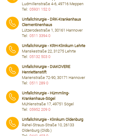
Ludmillenstraße 4-6, 49716 Meppen
Tel:
05931 152 0
⠀⠀⠀
Unfallchirurgie - DRK-Krankenhaus
Clementinenhaus
Lützerodestraße 1, 30161 Hannover
Tel:
0511 3394 0
⠀⠀⠀
Unfallchirurgie - KRH-Klinikum Lehrte
Manskestraße 22, 31275 Lehrte
Tel:
05132 503 0
⠀⠀⠀
Unfallchirurgie - DIAKOVERE
Henriettenstift
Marienstraße 72-90, 30171 Hannover
Tel:
0511 289 0
⠀⠀⠀
Unfallchirurgie - Hümmling-
Krankenhaus-Sögel
Mühlenstraße 17, 49751 Sögel
Tel:
05952 209 0
⠀⠀⠀
Unfallchirurgie - Klinikum Oldenburg
Rahel-Straus-Straße 10, 26133
Oldenburg (Oldb.)
Tel:
0441 403 0