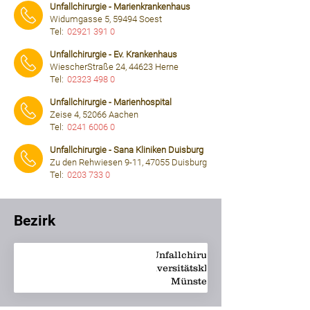
Unfallchirurgie - Marienkrankenhaus
Widumgasse 5, 59494 Soest
Tel:
02921 391 0
⠀⠀⠀
Unfallchirurgie - Ev. Krankenhaus
WiescherStraße 24, 44623 Herne
Tel:
02323 498 0
⠀⠀⠀
Unfallchirurgie - Marienhospital
Zeise 4, 52066 Aachen
Tel:
0241 6006 0
⠀⠀⠀
Unfallchirurgie - Sana Kliniken Duisburg
Zu den Rehwiesen 9-11, 47055 Duisburg
Tel:
0203 733 0
⠀⠀⠀
Bezirk
Unfallchirurgie -
Universitätsklinikum
info@ukmuenster.d
Münster