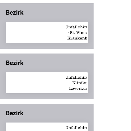
Bezirk
Unfallchirurgie
- St. Vincenz-
Krankenhaus
Bezirk
Unfallchirurgie
- Klinikum
Leverkusen
Bezirk
Unfallchirurgie