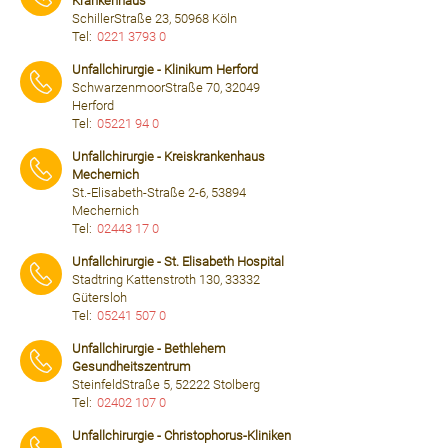
Krankenhaus
SchillerStraße 23, 50968 Köln
Tel:
0221 3793 0
⠀⠀⠀
Unfallchirurgie - Klinikum Herford
SchwarzenmoorStraße 70, 32049
Herford
Tel:
05221 94 0
⠀⠀⠀
Unfallchirurgie - Kreiskrankenhaus
Mechernich
St.-Elisabeth-Straße 2-6, 53894
Mechernich
Tel:
02443 17 0
⠀⠀⠀
Unfallchirurgie - St. Elisabeth Hospital
Stadtring Kattenstroth 130, 33332
Gütersloh
Tel:
05241 507 0
⠀⠀⠀
Unfallchirurgie - Bethlehem
Gesundheitszentrum
SteinfeldStraße 5, 52222 Stolberg
Tel:
02402 107 0
⠀⠀⠀
Unfallchirurgie - Christophorus-Kliniken