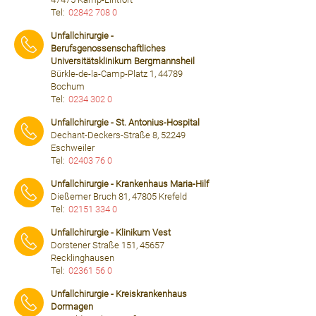
Tel:
02842 708 0
⠀⠀⠀
Unfallchirurgie -
Berufsgenossenschaftliches
Universitätsklinikum Bergmannsheil
Bürkle-de-la-Camp-Platz 1, 44789
Bochum
Tel:
0234 302 0
⠀⠀⠀
Unfallchirurgie - St. Antonius-Hospital
Dechant-Deckers-Straße 8, 52249
Eschweiler
Tel:
02403 76 0
⠀⠀⠀
Unfallchirurgie - Krankenhaus Maria-Hilf
Dießemer Bruch 81, 47805 Krefeld
Tel:
02151 334 0
⠀⠀⠀
Unfallchirurgie - Klinikum Vest
Dorstener Straße 151, 45657
Recklinghausen
Tel:
02361 56 0
⠀⠀⠀
Unfallchirurgie - Kreiskrankenhaus
Dormagen