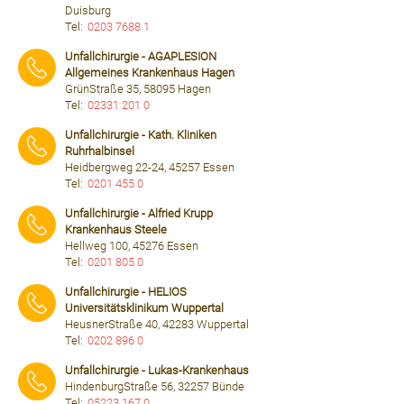
Duisburg
Tel:
0203 7688 1
⠀⠀⠀
Unfallchirurgie - AGAPLESION
Allgemeines Krankenhaus Hagen
GrünStraße 35, 58095 Hagen
Tel:
02331 201 0
⠀⠀⠀
Unfallchirurgie - Kath. Kliniken
Ruhrhalbinsel
Heidbergweg 22-24, 45257 Essen
Tel:
0201 455 0
⠀⠀⠀
Unfallchirurgie - Alfried Krupp
Krankenhaus Steele
Hellweg 100, 45276 Essen
Tel:
0201 805 0
⠀⠀⠀
Unfallchirurgie - HELIOS
Universitätsklinikum Wuppertal
HeusnerStraße 40, 42283 Wuppertal
Tel:
0202 896 0
⠀⠀⠀
Unfallchirurgie - Lukas-Krankenhaus
HindenburgStraße 56, 32257 Bünde
Tel:
05223 167 0