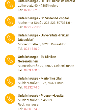
Unfallchirurgie - HELIOS Klinikum Krefeld
Lutherplatz 40, 47805 Krefeld
Tel:
02151 32 0
⠀⠀⠀
Unfallchirurgie - St. Vinzenz-Hospital
Merheimer Straße 221-223, 50733 Köln
Tel:
0221 7712 0
⠀⠀⠀
Unfallchirurgie - Universitätsklinikum
Düsseldorf
MoorenStraße 5, 40225 Düsseldorf
Tel:
0211 810 0
⠀⠀⠀
Unfallchirurgie - Ev. Kliniken
Gelsenkirchen
MunckelStraße 27, 45879 Gelsenkirchen
Tel:
0209 160 0
⠀⠀⠀
Unfallchirurgie - Marienhospital
MühlenStraße 21-25, 50321 Brühl
Tel:
02232 74 0
⠀⠀⠀
Unfallchirurgie - Prosper-Hospital
MühlenStraße 27, 45659
Recklinghausen
Tel:
02361 54 0