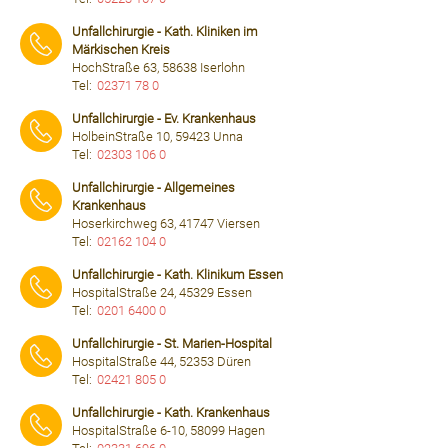
⠀⠀⠀
Unfallchirurgie - Kath. Kliniken im
Märkischen Kreis
HochStraße 63, 58638 Iserlohn
Tel:
02371 78 0
⠀⠀⠀
Unfallchirurgie - Ev. Krankenhaus
HolbeinStraße 10, 59423 Unna
Tel:
02303 106 0
⠀⠀⠀
Unfallchirurgie - Allgemeines
Krankenhaus
Hoserkirchweg 63, 41747 Viersen
Tel:
02162 104 0
⠀⠀⠀
Unfallchirurgie - Kath. Klinikum Essen
HospitalStraße 24, 45329 Essen
Tel:
0201 6400 0
⠀⠀⠀
Unfallchirurgie - St. Marien-Hospital
HospitalStraße 44, 52353 Düren
Tel:
02421 805 0
⠀⠀⠀
Unfallchirurgie - Kath. Krankenhaus
HospitalStraße 6-10, 58099 Hagen