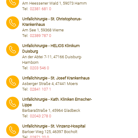
Am Heessener Wald 1, 59073 Hamm
Tel:
02381 681 0
⠀⠀⠀
Unfallchirurgie - St. Christophorus-
Krankenhaus
Am See 1, 59368 Werne
Tel:
02389 787 0
⠀⠀⠀
Unfallchirurgie - HELIOS Klinikum
Duisburg
An der Abtei 7-11, 47166 Duisburg-
Hamborn
Tel:
0203 546 0
⠀⠀⠀
Unfallchirurgie - St. Josef Krankenhaus
Asberger Straße 4, 47441 Moers
Tel:
02841 107 1
⠀⠀⠀
Unfallchirurgie - Kath. Kliniken Emscher-
Lippe
BarbaraStraße 1, 45964 Gladbeck
Tel:
02043 278 0
⠀⠀⠀
Unfallchirurgie - St. Vinzenz-Hospital
Barloer Weg 125, 46397 Bocholt
Tel:
02871 20 0