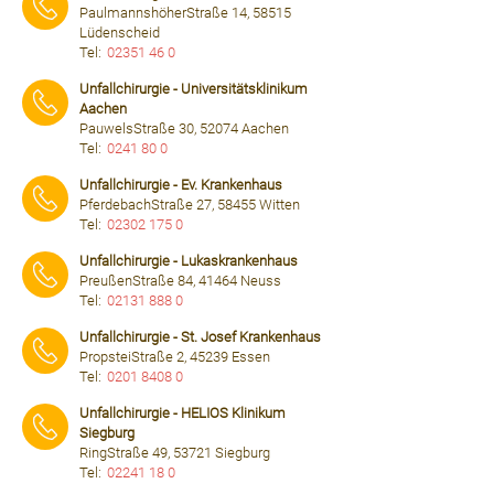
PaulmannshöherStraße 14, 58515
Lüdenscheid
Tel:
02351 46 0
⠀⠀⠀
Unfallchirurgie - Universitätsklinikum
Aachen
PauwelsStraße 30, 52074 Aachen
Tel:
0241 80 0
⠀⠀⠀
Unfallchirurgie - Ev. Krankenhaus
PferdebachStraße 27, 58455 Witten
Tel:
02302 175 0
⠀⠀⠀
Unfallchirurgie - Lukaskrankenhaus
PreußenStraße 84, 41464 Neuss
Tel:
02131 888 0
⠀⠀⠀
Unfallchirurgie - St. Josef Krankenhaus
PropsteiStraße 2, 45239 Essen
Tel:
0201 8408 0
⠀⠀⠀
Unfallchirurgie - HELIOS Klinikum
Siegburg
RingStraße 49, 53721 Siegburg
Tel:
02241 18 0
⠀⠀⠀