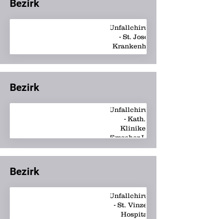
Bezirk
Unfallchirurgie
- St. Josef
Krankenhaus
Bezirk
Unfallchirurgie
- Kath.
Kliniken
Emscher-Lippe
Bezirk
Unfallchirurgie
- St. Vinzenz-
Hospital