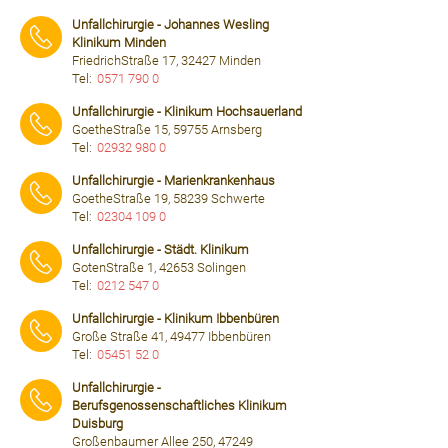
⠀⠀⠀
Unfallchirurgie - Johannes Wesling
Klinikum Minden
FriedrichStraße 17, 32427 Minden
Tel:
0571 790 0
⠀⠀⠀
Unfallchirurgie - Klinikum Hochsauerland
GoetheStraße 15, 59755 Arnsberg
Tel:
02932 980 0
⠀⠀⠀
Unfallchirurgie - Marienkrankenhaus
GoetheStraße 19, 58239 Schwerte
Tel:
02304 109 0
⠀⠀⠀
Unfallchirurgie - Städt. Klinikum
GotenStraße 1, 42653 Solingen
Tel:
0212 547 0
⠀⠀⠀
Unfallchirurgie - Klinikum Ibbenbüren
Große Straße 41, 49477 Ibbenbüren
Tel:
05451 52 0
⠀⠀⠀
Unfallchirurgie -
Berufsgenossenschaftliches Klinikum
Duisburg
Großenbaumer Allee 250, 47249