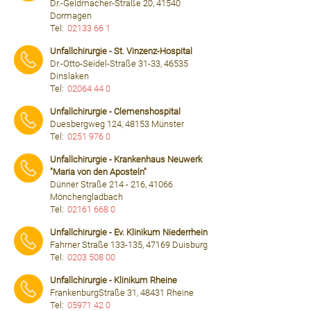
Dr.-Geldmacher-Straße 20, 41540
Dormagen
Tel:
02133 66 1
⠀⠀⠀
Unfallchirurgie - St. Vinzenz-Hospital
Dr.-Otto-Seidel-Straße 31-33, 46535
Dinslaken
Tel:
02064 44 0
⠀⠀⠀
Unfallchirurgie - Clemenshospital
Duesbergweg 124, 48153 Münster
Tel:
0251 976 0
⠀⠀⠀
Unfallchirurgie - Krankenhaus Neuwerk
"Maria von den Aposteln"
Dünner Straße 214 - 216, 41066
Mönchengladbach
Tel:
02161 668 0
⠀⠀⠀
Unfallchirurgie - Ev. Klinikum Niederrhein
Fahrner Straße 133-135, 47169 Duisburg
Tel:
0203 508 00
⠀⠀⠀
Unfallchirurgie - Klinikum Rheine
FrankenburgStraße 31, 48431 Rheine
Tel:
05971 42 0