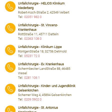
Unfallchirurgie - HELIOS Klinikum
Niederberg
Robert-Koch-Straße 2, 42549 Velbert
Tel:
02051 982 0
⠀⠀⠀
Unfallchirurgie - St. Vincenz-
Krankenhaus
RottStraße 11, 45711 Datteln
Tel:
02363 108 0
⠀⠀⠀
Unfallchirurgie - Klinikum Lippe
RöntgenStraße 18, 32756 Detmold
Tel:
05231 72 0
⠀⠀⠀
Unfallchirurgie - Ev. Krankenhaus
Schermbecker LandStraße 88, 46485
Wesel
Tel:
0281 106 1
⠀⠀⠀
Unfallchirurgie - Kinder- und Jugendklinik
Gelsenkirchen
Scherner Weg 4, 45894 Gelsenkirchen
Tel:
0209 5902 0
⠀⠀⠀
Unfallchirurgie - St. Antonius