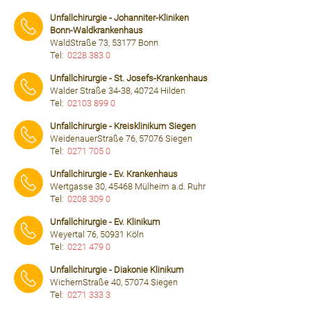
⠀⠀⠀
Unfallchirurgie - Johanniter-Kliniken
Bonn-Waldkrankenhaus
WaldStraße 73, 53177 Bonn
Tel:
0228 383 0
⠀⠀⠀
Unfallchirurgie - St. Josefs-Krankenhaus
Walder Straße 34-38, 40724 Hilden
Tel:
02103 899 0
⠀⠀⠀
Unfallchirurgie - Kreisklinikum Siegen
WeidenauerStraße 76, 57076 Siegen
Tel:
0271 705 0
⠀⠀⠀
Unfallchirurgie - Ev. Krankenhaus
Wertgasse 30, 45468 Mülheim a.d. Ruhr
Tel:
0208 309 0
⠀⠀⠀
Unfallchirurgie - Ev. Klinikum
Weyertal 76, 50931 Köln
Tel:
0221 479 0
⠀⠀⠀
Unfallchirurgie - Diakonie Klinikum
WichernStraße 40, 57074 Siegen
Tel:
0271 333 3
⠀⠀⠀