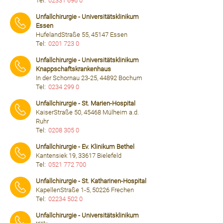
Tel:
02331 696 0
⠀⠀⠀
Unfallchirurgie - Universitätsklinikum
Essen
HufelandStraße 55, 45147 Essen
Tel:
0201 723 0
⠀⠀⠀
Unfallchirurgie - Universitätsklinikum
Knappschaftskrankenhaus
In der Schornau 23-25, 44892 Bochum
Tel:
0234 299 0
⠀⠀⠀
Unfallchirurgie - St. Marien-Hospital
KaiserStraße 50, 45468 Mülheim a.d.
Ruhr
Tel:
0208 305 0
⠀⠀⠀
Unfallchirurgie - Ev. Klinikum Bethel
Kantensiek 19, 33617 Bielefeld
Tel:
0521 772 700
⠀⠀⠀
Unfallchirurgie - St. Katharinen-Hospital
KapellenStraße 1-5, 50226 Frechen
Tel:
02234 502 0
⠀⠀⠀
Unfallchirurgie - Universitätsklinikum