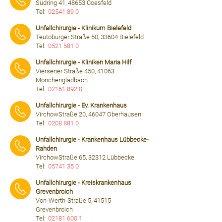
Südring 41, 48653 Coesfeld
Tel:
02541 89 0
⠀⠀⠀
Unfallchirurgie - Klinikum Bielefeld
Teutoburger Straße 50, 33604 Bielefeld
Tel:
0521 581 0
⠀⠀⠀
Unfallchirurgie - Kliniken Maria Hilf
Viersener Straße 450, 41063
Mönchengladbach
Tel:
02161 892 0
⠀⠀⠀
Unfallchirurgie - Ev. Krankenhaus
VirchowStraße 20, 46047 Oberhausen
Tel:
0208 881 0
⠀⠀⠀
Unfallchirurgie - Krankenhaus Lübbecke-
Rahden
VirchowStraße 65, 32312 Lübbecke
Tel:
05741 35 0
⠀⠀⠀
Unfallchirurgie - Kreiskrankenhaus
Grevenbroich
Von-Werth-Straße 5, 41515
Grevenbroich
Tel:
02181 600 1