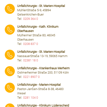
⠀⠀⠀
Unfallchirurgie - St. Marien-Hospital
MühlenStraße 5-9, 45894
Gelsenkirchen-Buer
Tel:
0209 364 0
⠀⠀⠀
Unfallchirurgie - Kath. Klinikum
Oberhausen
Mülheimer Straße 83, 46045
Oberhausen
Tel:
0208 837 0
⠀⠀⠀
Unfallchirurgie - St. Marien-Hospital
NassauerStraße 13-19, 59065 Hamm
Tel:
02381 18 0
⠀⠀⠀
Unfallchirurgie - Krankenhaus Merheim
Ostmerheimer Straße 200, 51109 Köln
Tel:
0221 8907 0
⠀⠀⠀
Unfallchirurgie - Marien-Hospital
Pastor-Janßen-Straße 8-38, 46483
Wesel
Tel:
0281 104 0
⠀⠀⠀
Unfallchirurgie - Klinikum Lüdenscheid