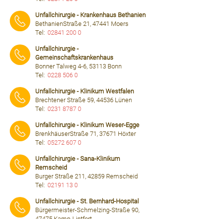
⠀⠀⠀
Unfallchirurgie - Krankenhaus Bethanien
BethanienStraße 21, 47441 Moers
Tel:
02841 200 0
⠀⠀⠀
Unfallchirurgie -
Gemeinschaftskrankenhaus
Bonner Talweg 4-6, 53113 Bonn
Tel:
0228 506 0
⠀⠀⠀
Unfallchirurgie - Klinikum Westfalen
Brechtener Straße 59, 44536 Lünen
Tel:
0231 8787 0
⠀⠀⠀
Unfallchirurgie - Klinikum Weser-Egge
BrenkhäuserStraße 71, 37671 Höxter
Tel:
05272 607 0
⠀⠀⠀
Unfallchirurgie - Sana-Klinikum
Remscheid
Burger Straße 211, 42859 Remscheid
Tel:
02191 13 0
⠀⠀⠀
Unfallchirurgie - St. Bernhard-Hospital
Bürgermeister-Schmelzing-Straße 90,
47475 Kamp-Lintfort