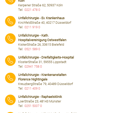
Köln
Kerpener Straße 62, 50937 Köln
Tel:
0221 478 0
⠀⠀⠀
Unfallchirurgie - Ev. Krankenhaus
KirchfeldStraße 40, 40217 Düsseldorf
Tel:
0211 919 0
⠀⠀⠀
Unfallchirurgie - Kath.
Hospitalvereinigung Ostwestfalen
KiskerStraße 26, 33615 Bielefeld
Tel:
0521 589 0
⠀⠀⠀
Unfallchirurgie - Dreifaltigkeits-Hospital
KlosterStraße 31, 59555 Lippstadt
Tel:
02941 758 0
⠀⠀⠀
Unfallchirurgie - Krankenanstalten
Florence Nightingale
KreuzbergStraße 79, 40489 Düsseldorf
Tel:
0211 409 0
⠀⠀⠀
Unfallchirurgie - Raphaelsklinik
LoerStraße 23, 48143 Münster
Tel:
0251 5007 0
⠀⠀⠀