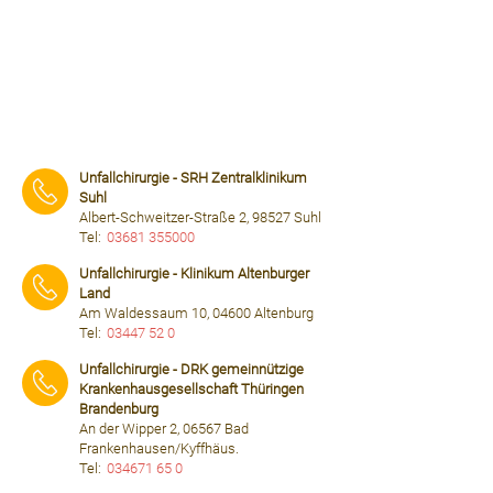
Unfallchirurgie - SRH Zentralklinikum
Suhl
Albert-Schweitzer-Straße 2, 98527 Suhl
Tel:
03681 355000
⠀⠀⠀
Unfallchirurgie - Klinikum Altenburger
Land
Am Waldessaum 10, 04600 Altenburg
Tel:
03447 52 0
⠀⠀⠀
Unfallchirurgie - DRK gemeinnützige
Krankenhausgesellschaft Thüringen
Brandenburg
An der Wipper 2, 06567 Bad
Frankenhausen/Kyffhäus.
Tel:
034671 65 0
⠀⠀⠀