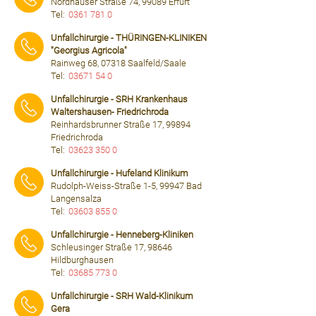
Nordhäuser Straße 74, 99089 Erfurt
Tel:
0361 781 0
⠀⠀⠀
Unfallchirurgie - THÜRINGEN-KLINIKEN
"Georgius Agricola"
Rainweg 68, 07318 Saalfeld/Saale
Tel:
03671 54 0
⠀⠀⠀
Unfallchirurgie - SRH Krankenhaus
Waltershausen- Friedrichroda
Reinhardsbrunner Straße 17, 99894
Friedrichroda
Tel:
03623 350 0
⠀⠀⠀
Unfallchirurgie - Hufeland Klinikum
Rudolph-Weiss-Straße 1-5, 99947 Bad
Langensalza
Tel:
03603 855 0
⠀⠀⠀
Unfallchirurgie - Henneberg-Kliniken
Schleusinger Straße 17, 98646
Hildburghausen
Tel:
03685 773 0
⠀⠀⠀
Unfallchirurgie - SRH Wald-Klinikum
Gera