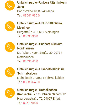
Unfallchirurgie - Universitätsklinikum
Jena
Bachstraße 18, 07743 Jena
Tel:
03641 930 0
⠀⠀⠀
Unfallchirurgie - HELIOS Klinikum
Meiningen
Bergstraße 3, 98617 Meiningen
Tel:
03693 90 0
⠀⠀⠀
Unfallchirurgie - Südharz Klinikum
Nordhausen
Dr.-Robert-Koch-Straße 39, 99734
Nordhausen
Tel:
03631 41 0
⠀⠀⠀
Unfallchirurgie - Elisabeth Klinikum
Schmalkalden
Eichelbach 9, 98574 Schmalkalden
Tel:
03683 645 0
⠀⠀⠀
Unfallchirurgie - Katholisches
Krankenhaus "St. Johann Nepomuk"
Haarbergstraße 72, 99097 Erfurt
Tel:
0361 654 0
⠀⠀⠀