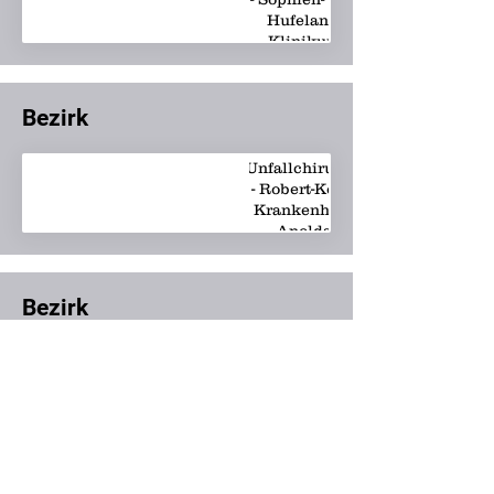
Hufeland-
Klinikum
Bezirk
Unfallchirurgie
- Robert-Koch-
Krankenhaus
Apolda
Bezirk
Unfallchirurgie
- Eichsfeld
Klinikum