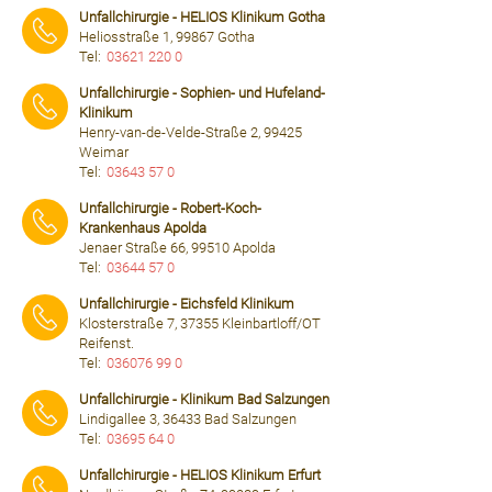
Unfallchirurgie - HELIOS Klinikum Gotha
Heliosstraße 1, 99867 Gotha
Tel:
03621 220 0
⠀⠀⠀
Unfallchirurgie - Sophien- und Hufeland-
Klinikum
Henry-van-de-Velde-Straße 2, 99425
Weimar
Tel:
03643 57 0
⠀⠀⠀
Unfallchirurgie - Robert-Koch-
Krankenhaus Apolda
Jenaer Straße 66, 99510 Apolda
Tel:
03644 57 0
⠀⠀⠀
Unfallchirurgie - Eichsfeld Klinikum
Klosterstraße 7, 37355 Kleinbartloff/OT
Reifenst.
Tel:
036076 99 0
⠀⠀⠀
Unfallchirurgie - Klinikum Bad Salzungen
Lindigallee 3, 36433 Bad Salzungen
Tel:
03695 64 0
⠀⠀⠀
Unfallchirurgie - HELIOS Klinikum Erfurt