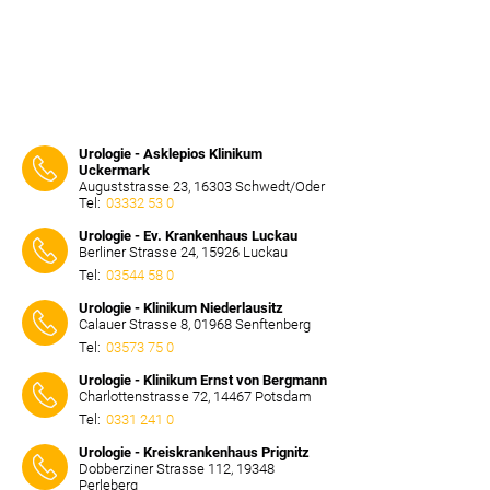
Urologie - Asklepios Klinikum
Uckermark
Auguststrasse 23, 16303 Schwedt/Oder
Tel:
03332 53 0
⠀⠀⠀
Urologie - Ev. Krankenhaus Luckau
Berliner Strasse 24, 15926 Luckau
Tel:
03544 58 0
⠀⠀⠀
Urologie - Klinikum Niederlausitz
Calauer Strasse 8, 01968 Senftenberg
Tel:
03573 75 0
⠀⠀⠀
Urologie - Klinikum Ernst von Bergmann
Charlottenstrasse 72, 14467 Potsdam
Tel:
0331 241 0
⠀⠀⠀
Urologie - Kreiskrankenhaus Prignitz
Dobberziner Strasse 112, 19348
Perleberg