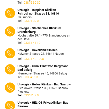
Tel:
03876 30 30
⠀⠀⠀
Urologie - Ruppiner Kliniken
Fehrbelliner Strasse 38, 16816
Neuruppin
Tel:
03391 39 0
⠀⠀⠀
Urologie - Städtisches Klinikum
Brandenburg
Hochstraße 29, 14770 Brandenburg an
der Havel
Tel:
03381 411 0
⠀⠀⠀
Urologie - Havelland Kliniken
Ketziner Strasse 21, 14641 Nauen
Tel:
03321 42 1000
⠀⠀⠀
Urologie - Klinik Ernst von Bergmann
Bad Belzig
Niemegker Strasse 45, 14806 Belzig
Tel:
033841 93 0
⠀⠀⠀
Urologie - Helios Klinikum Bad Saarow
Pieskower Strasse 33, 15526 Saarow-
Pieskow
Tel:
033631 7 0
⠀⠀⠀
Urologie - HELIOS Privatkliniken Bad
Saarow