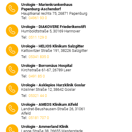
⠀⠀⠀
Urologie - Marienkrankenhaus
Papenburg-Aschendorf
Hauptkanal rechts 75, 26871 Papenburg
Tel:
04961 93 0
⠀⠀⠀
Urologie - DIAKOVERE Friederikenstift
Humboldtstraße 5, 30169 Hannover
Tel:
0511 129 0
⠀⠀⠀
Urologie - HELIOS Klinikum Salzgitter
Kattowitzer Straße 191, 38226 Salzgitter
Tel:
05341 835 0
⠀⠀⠀
Urologie - Borromäus Hospital
Kirchstraße 61-67, 26789 Leer
Tel:
0491 85 0
⠀⠀⠀
Urologie - Asklepios Harzklinik Goslar
Kösliner Straße 12, 38642 Goslar
Tel:
05321 44 0
⠀⠀⠀
Urologie - AMEOS Klinikum Alfeld
Landrat-Beushausen-Straße 26, 31061
Alfeld
Tel:
05181 707 0
⠀⠀⠀
Urologie - Ammerland Klinik
Lange Straße 38, 26655 Westerstede