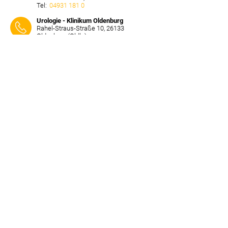
Tel:
04931 181 0
⠀⠀⠀
Urologie - Klinikum Oldenburg
Rahel-Straus-Straße 10, 26133
Oldenburg (Oldb.)
Tel:
0441 403 0
⠀⠀⠀
Urologie - Heidekreis Klinikum
Krankenhaus Walsrode
Robert-Koch-Straße 4, 29664 Walsrode
Tel:
05161 602 0
⠀⠀⠀
Urologie - Universitätsmedizin
Göttingen
Robert-Koch-Straße 40, 37075 Göttingen
Tel:
0551 39 0
⠀⠀⠀
Urologie - KRH-Klinikum Siloah
Roesebeckstraße 15, 30449 Hannover
Tel:
0511 927 0
⠀⠀⠀
Urologie - Sana Klinikum Hameln-
Pyrmont
Saint-Maur-Platz 1, 31785 Hameln
Tel:
05151 97 0
⠀⠀⠀
Urologie - Klinikum Wolfsburg
Sauerbruchstraße 7, 38440 Wolfsburg
Tel:
05361 80 0