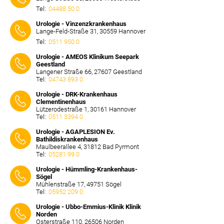
Tel:
04488 50 0
⠀⠀⠀
Urologie - Vinzenzkrankenhaus
Lange-Feld-Straße 31, 30559 Hannover
Tel:
0511 950 0
⠀⠀⠀
Urologie - AMEOS Klinikum Seepark
Geestland
Langener Straße 66, 27607 Geestland
Tel:
04743 893 0
⠀⠀⠀
Urologie - DRK-Krankenhaus
Clementinenhaus
Lützerodestraße 1, 30161 Hannover
Tel:
0511 3394 0
⠀⠀⠀
Urologie - AGAPLESION Ev.
Bathildiskrankenhaus
Maulbeerallee 4, 31812 Bad Pyrmont
Tel:
05281 99 0
⠀⠀⠀
Urologie - Hümmling-Krankenhaus-
Sögel
Mühlenstraße 17, 49751 Sögel
Tel:
05952 209 0
⠀⠀⠀
Urologie - Ubbo-Emmius-Klinik Klinik
Norden
Osterstraße 110, 26506 Norden