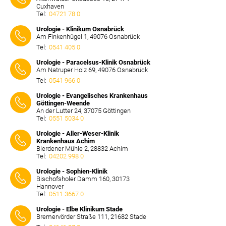
Cuxhaven
Tel:
04721 78 0
⠀⠀⠀
Urologie - Klinikum Osnabrück
Am Finkenhügel 1, 49076 Osnabrück
Tel:
0541 405 0
⠀⠀⠀
Urologie - Paracelsus-Klinik Osnabrück
Am Natruper Holz 69, 49076 Osnabrück
Tel:
0541 966 0
⠀⠀⠀
Urologie - Evangelisches Krankenhaus
Göttingen-Weende
An der Lutter 24, 37075 Göttingen
Tel:
0551 5034 0
⠀⠀⠀
Urologie - Aller-Weser-Klinik
Krankenhaus Achim
Bierdener Mühle 2, 28832 Achim
Tel:
04202 998 0
⠀⠀⠀
Urologie - Sophien-Klinik
Bischofsholer Damm 160, 30173
Hannover
Tel:
0511 3667 0
⠀⠀⠀
Urologie - Elbe Klinikum Stade
Bremervörder Straße 111, 21682 Stade