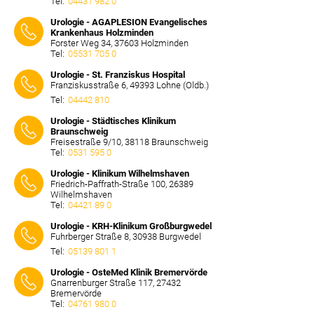
Tel:
04431 982 0
⠀⠀⠀
Urologie - AGAPLESION Evangelisches
Krankenhaus Holzminden
Forster Weg 34, 37603 Holzminden
Tel:
05531 705 0
⠀⠀⠀
Urologie - St. Franziskus Hospital
Franziskusstraße 6, 49393 Lohne (Oldb.)
Tel:
04442 810
⠀⠀⠀
Urologie - Städtisches Klinikum
Braunschweig
Freisestraße 9/10, 38118 Braunschweig
Tel:
0531 595 0
⠀⠀⠀
Urologie - Klinikum Wilhelmshaven
Friedrich-Paffrath-Straße 100, 26389
Wilhelmshaven
Tel:
04421 89 0
⠀⠀⠀
Urologie - KRH-Klinikum Großburgwedel
Fuhrberger Straße 8, 30938 Burgwedel
Tel:
05139 801 1
⠀⠀⠀
Urologie - OsteMed Klinik Bremervörde
Gnarrenburger Straße 117, 27432
Bremervörde
Tel:
04761 980 0