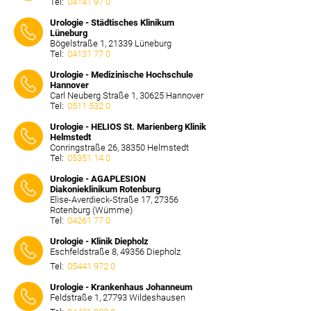
Tel:
04141 97 0
⠀⠀⠀
Urologie - Städtisches Klinikum
Lüneburg
Bögelstraße 1, 21339 Lüneburg
Tel:
04131 77 0
⠀⠀⠀
Urologie - Medizinische Hochschule
Hannover
Carl Neuberg Straße 1, 30625 Hannover
Tel:
0511 532 0
⠀⠀⠀
Urologie - HELIOS St. Marienberg Klinik
Helmstedt
Conringstraße 26, 38350 Helmstedt
Tel:
05351 14 0
⠀⠀⠀
Urologie - AGAPLESION
Diakonieklinikum Rotenburg
Elise-Averdieck-Straße 17, 27356
Rotenburg (Wümme)
Tel:
04261 77 0
⠀⠀⠀
Urologie - Klinik Diepholz
Eschfeldstraße 8, 49356 Diepholz
Tel:
05441 972 0
⠀⠀⠀
Urologie - Krankenhaus Johanneum
Feldstraße 1, 27793 Wildeshausen