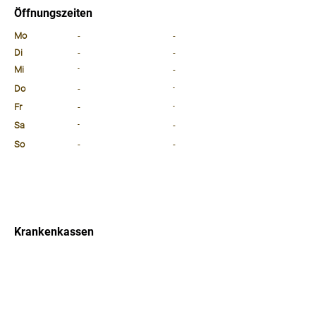
Öffnungszeiten
⠀
Mo
-
-
Di
-
-
Mi
-
-
Do
-
-
Fr
-
-
Sa
-
-
So
-
-
⠀
⠀
⠀
Krankenkassen
⠀
Sprachen
⠀