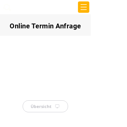
beemy.xyz
Online Termin Anfrage
Übersicht
⠀
⠀