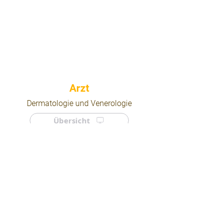
⠀
Dermatologie und Venerologie
Übersicht
⠀
⠀
Quicklinks
Notdienst
Arztsuche
Forum
Für Ärzte/ Kliniken
Ordination eintragen
Impressum | AGB | Datenschutz