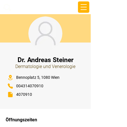
beemy.xyz
⠀
Dr. Andreas Steiner
Dermatologie und Venerologie
⠀
Bennoplatz 5, 1080 Wien
004314070910
4070910
⠀
⠀
Öffnungszeiten
⠀