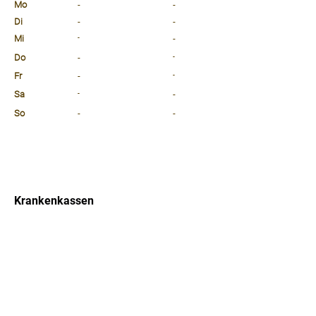
Mo
-
-
Di
-
-
Mi
-
-
Do
-
-
Fr
-
-
Sa
-
-
So
-
-
⠀
⠀
⠀
Krankenkassen
⠀
Sprachen
⠀
Quicklinks
Notdienst
Arztsuche