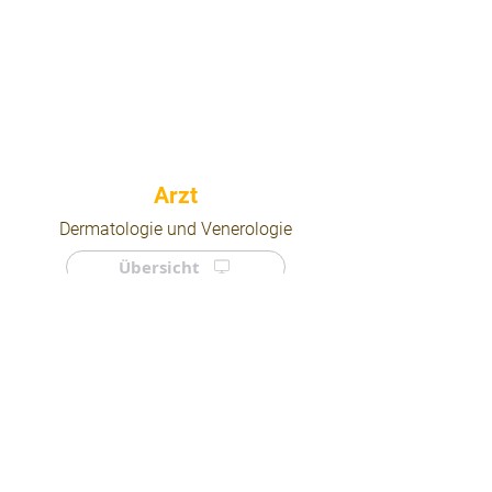
⠀
Dermatologie und Venerologie
Übersicht
⠀
⠀
Quicklinks
Notdienst
Arztsuche
Forum
Für Ärzte/ Kliniken
Ordination eintragen
Impressum | AGB | Datenschutz