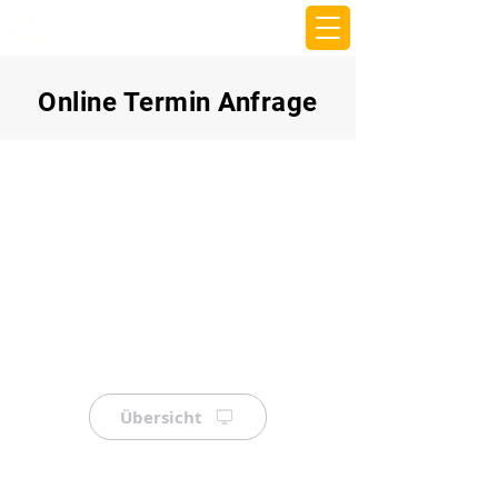
beemy.xyz
Online Termin Anfrage
Übersicht
⠀
⠀