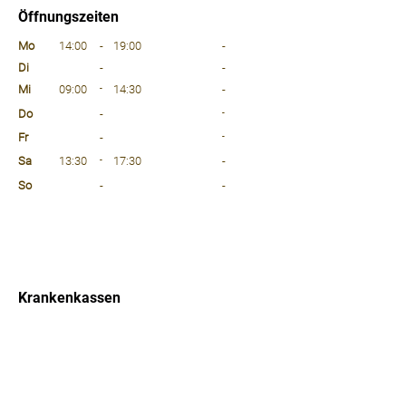
Öffnungszeiten
⠀
Mo
14:00
-
19:00
-
Di
-
-
Mi
09:00
-
14:30
-
Do
-
-
Fr
-
-
Sa
13:30
-
17:30
-
So
-
-
⠀
⠀
⠀
Krankenkassen
⠀
Sprachen
⠀