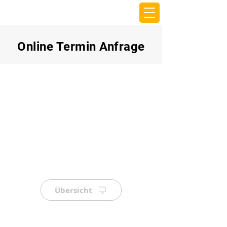
beemy.xyz
Online Termin Anfrage
Übersicht
⠀
⠀