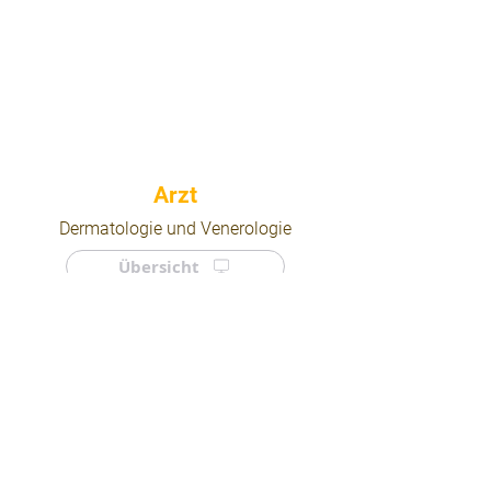
⠀
Dermatologie und Venerologie
Übersicht
⠀
⠀
Quicklinks
Notdienst
Arztsuche
Forum
Für Ärzte/ Kliniken
Ordination eintragen
Impressum | AGB | Datenschutz