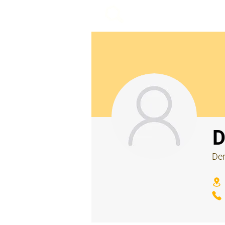
beemy.xyz
⠀
D
Der
⠀
⠀
⠀