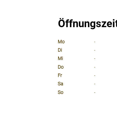
Öffnungszei
⠀
Mo
-
Di
-
Mi
-
Do
-
Fr
-
Sa
-
So
-
⠀
⠀
⠀