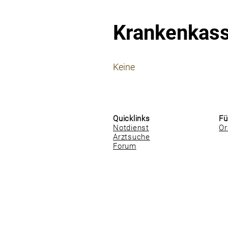
Krankenkas
⠀
Keine
⠀
⠀
Quicklinks
Fü
Notdienst
Or
Arztsuche
Forum