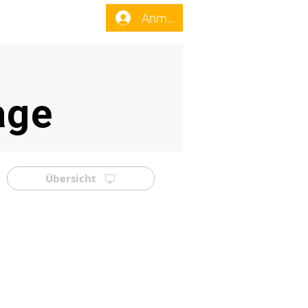
enst
Forum
Anmelden
age
Übersicht