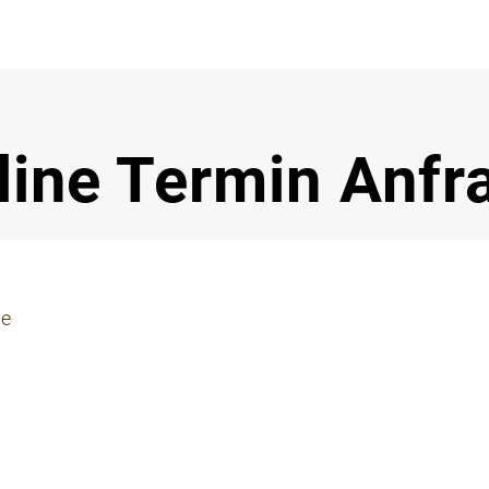
Notdi
line Termin Anfr
ie