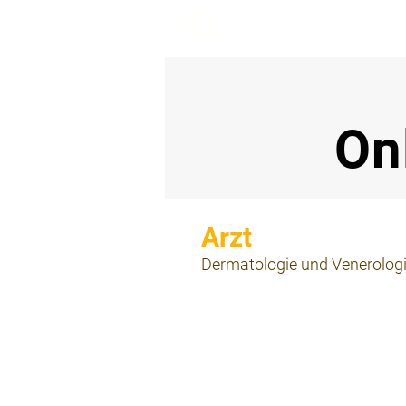
beemy.xyz
On
⠀
Dermatologie und Venerolog
⠀
⠀