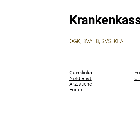
Krankenkas
⠀
ÖGK, BVAEB, SVS, KFA
⠀
⠀
Quicklinks
Fü
Notdienst
Or
Arztsuche
Forum