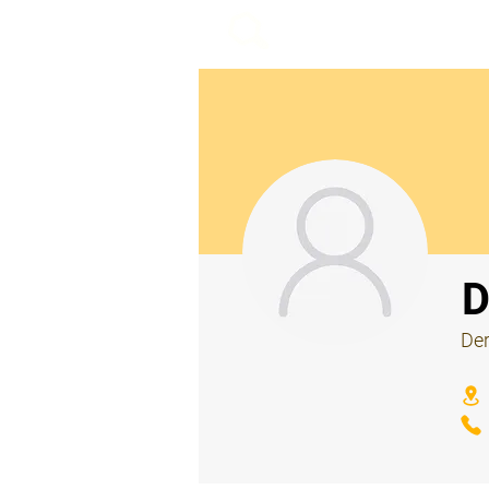
beemy.xyz
⠀
D
Der
⠀
⠀
⠀