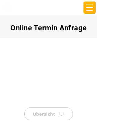
beemy.xyz
Online Termin Anfrage
Übersicht
⠀
⠀