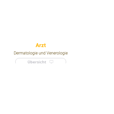
⠀
Dermatologie und Venerologie
Übersicht
⠀
⠀
Quicklinks
Notdienst
Arztsuche
Forum
Für Ärzte/ Kliniken
Ordination eintragen
Impressum | AGB | Datenschutz