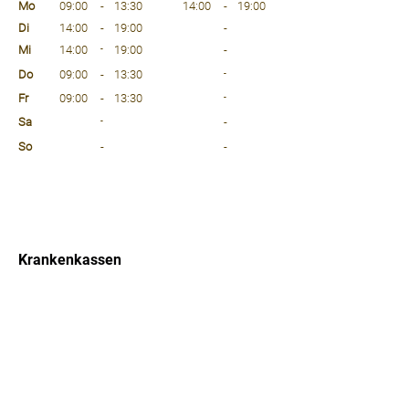
Mo
09:00
-
13:30
14:00
-
19:00
Di
14:00
-
19:00
-
Mi
14:00
-
19:00
-
Do
09:00
-
13:30
-
Fr
09:00
-
13:30
-
Sa
-
-
So
-
-
⠀
⠀
⠀
Krankenkassen
⠀
Sprachen
⠀
Quicklinks
Notdienst
Arztsuche