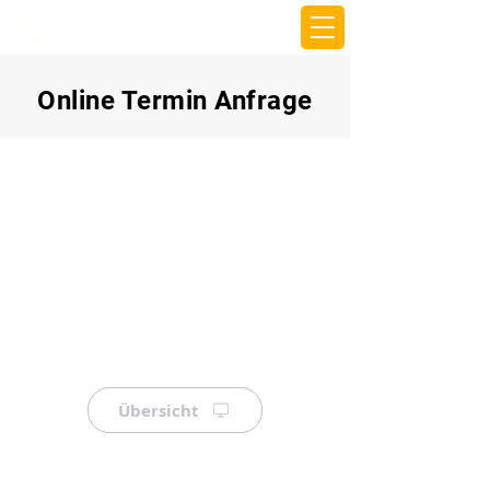
beemy.xyz
Online Termin Anfrage
Übersicht
⠀
⠀