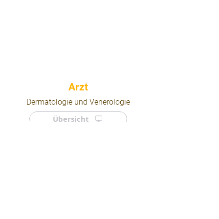
⠀
Dermatologie und Venerologie
Übersicht
⠀
⠀
Quicklinks
Notdienst
Arztsuche
Forum
Für Ärzte/ Kliniken
Ordination eintragen
Impressum | AGB | Datenschutz