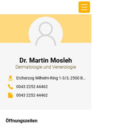
beemy.xyz
⠀
Dr. Martin Mosleh
Dermatologie und Venerologie
⠀
Erzherzog Wilhelm-Ring 1-3/3, 2500 Baden
0043 2252 44462
0043 2252 44462
⠀
⠀
Öffnungszeiten
⠀