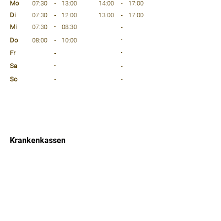
Mo
07:30
-
13:00
14:00
-
17:00
Di
07:30
-
12:00
13:00
-
17:00
Mi
07:30
-
08:30
-
Do
08:00
-
10:00
-
Fr
-
-
Sa
-
-
So
-
-
⠀
⠀
⠀
Krankenkassen
⠀
Sprachen
⠀
Quicklinks
Notdienst
Arztsuche