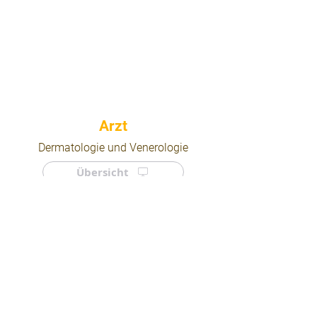
⠀
Dermatologie und Venerologie
Übersicht
⠀
⠀
Quicklinks
Notdienst
Arztsuche
Forum
Für Ärzte/ Kliniken
Ordination eintragen
Impressum | AGB | Datenschutz