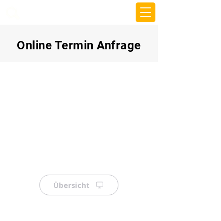
beemy.xyz
Online Termin Anfrage
Übersicht
⠀
⠀