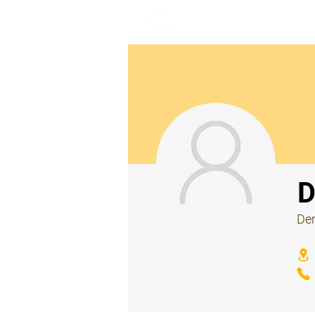
beemy.xyz
⠀
D
Der
⠀
⠀
⠀