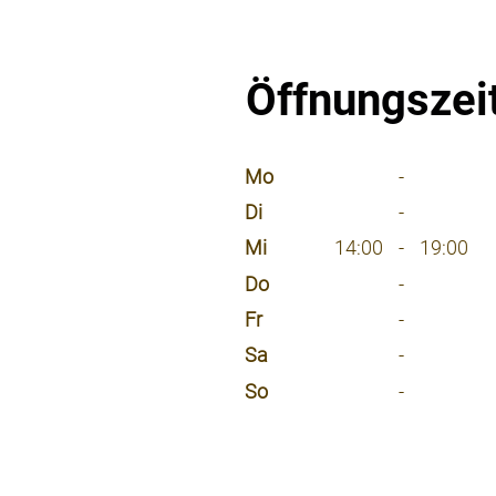
Öffnungszei
⠀
Mo
-
Di
-
Mi
14:00
-
19:00
Do
-
Fr
-
Sa
-
So
-
⠀
⠀
⠀