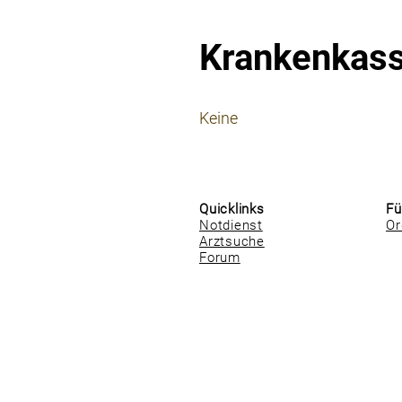
Krankenkas
⠀
Keine
⠀
⠀
Quicklinks
Fü
Notdienst
Or
Arztsuche
Forum