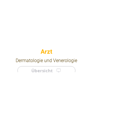
⠀
Dermatologie und Venerologie
Übersicht
⠀
⠀
Quicklinks
Notdienst
Arztsuche
Forum
Für Ärzte/ Kliniken
Ordination eintragen
Impressum | AGB | Datenschutz