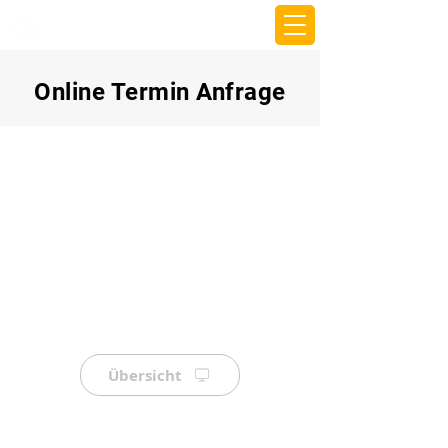
beemy.xyz
Online Termin Anfrage
Übersicht
⠀
⠀