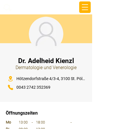
beemy.xyz
⠀
Dr. Adelheid Kienzl
Dermatologie und Venerologie
⠀
Hötzendorfstraße 4/3-4, 3100 St. Pölten
0043 2742 352369
⠀
⠀
Öffnungszeiten
⠀
Mo
13:00
-
18:00
-