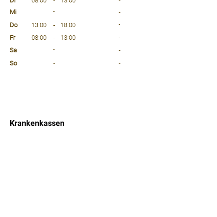
Di
08:00
-
13:00
-
Mi
-
-
Do
13:00
-
18:00
-
Fr
08:00
-
13:00
-
Sa
-
-
So
-
-
⠀
⠀
⠀
Krankenkassen
⠀
Sprachen
⠀
Quicklinks
Notdienst
Arztsuche
Forum