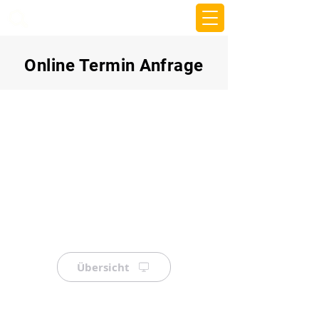
beemy.xyz
Online Termin Anfrage
Übersicht
⠀
⠀