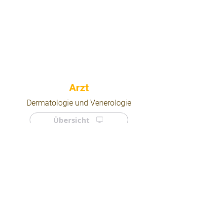
⠀
Dermatologie und Venerologie
Übersicht
⠀
⠀
Quicklinks
Notdienst
Arztsuche
Forum
Für Ärzte/ Kliniken
Ordination eintragen
Impressum | AGB | Datenschutz