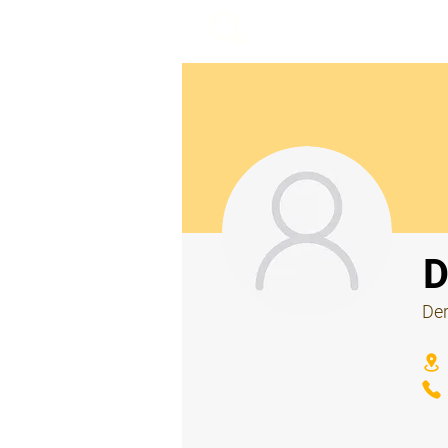
beemy.xyz
⠀
D
Der
⠀
⠀