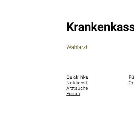
Krankenkas
⠀
Wahlarzt
⠀
⠀
Quicklinks
Fü
Notdienst
Or
Arztsuche
Forum