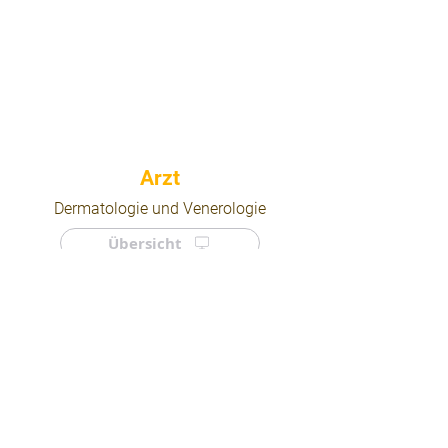
⠀
Dermatologie und Venerologie
Übersicht
⠀
⠀
Quicklinks
Notdienst
Arztsuche
Forum
Für Ärzte/ Kliniken
Ordination eintragen
Impressum | AGB | Datenschutz