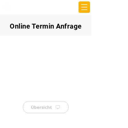
beemy.xyz
Online Termin Anfrage
Übersicht
⠀
⠀