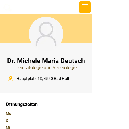
beemy.xyz
⠀
Dr. Michele Maria Deutsch
Dermatologie und Venerologie
⠀
Hauptplatz 13, 4540 Bad Hall
⠀
⠀
Öffnungszeiten
⠀
Mo
-
-
Di
-
-
Mi
-
-