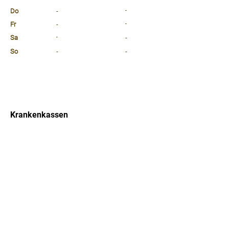
Do
-
-
Fr
-
-
Sa
-
-
So
-
-
⠀
⠀
⠀
Krankenkassen
⠀
Sprachen
⠀
Quicklinks
Notdienst
Arztsuche
Forum
Für Ärzte/ Kliniken
Ordination eintragen