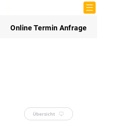
beemy.xyz
Online Termin Anfrage
Übersicht
⠀
⠀