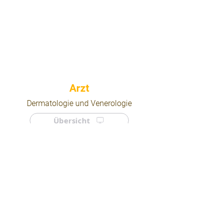
⠀
Dermatologie und Venerologie
Übersicht
⠀
⠀
Quicklinks
Notdienst
Arztsuche
Forum
Für Ärzte/ Kliniken
Ordination eintragen
Impressum | AGB | Datenschutz