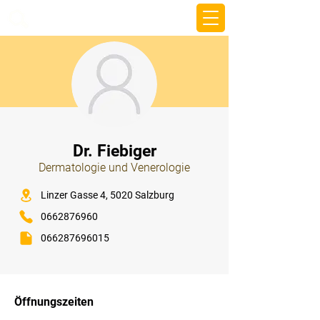
beemy.xyz
⠀
Dr. Fiebiger
Dermatologie und Venerologie
⠀
Linzer Gasse 4, 5020 Salzburg
0662876960
066287696015
⠀
⠀
Öffnungszeiten
⠀