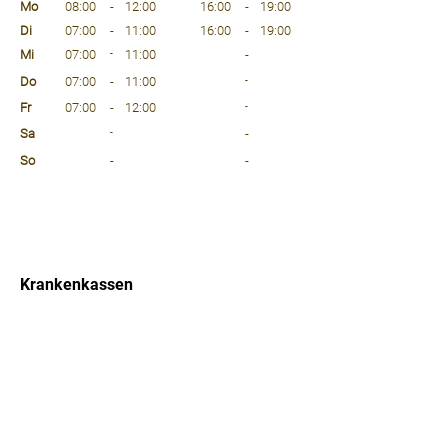
Mo
08:00
-
12:00
16:00
-
19:00
Di
07:00
-
11:00
16:00
-
19:00
Mi
07:00
-
11:00
-
Do
07:00
-
11:00
-
Fr
07:00
-
12:00
-
Sa
-
-
So
-
-
⠀
⠀
⠀
Krankenkassen
⠀
Sprachen
⠀
Quicklinks
Notdienst
Arztsuche