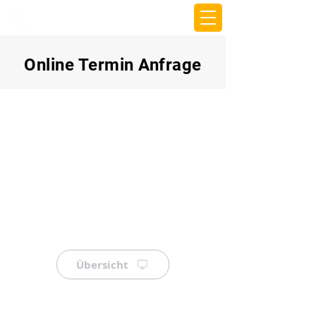
beemy.xyz
Online Termin Anfrage
Übersicht
⠀
⠀