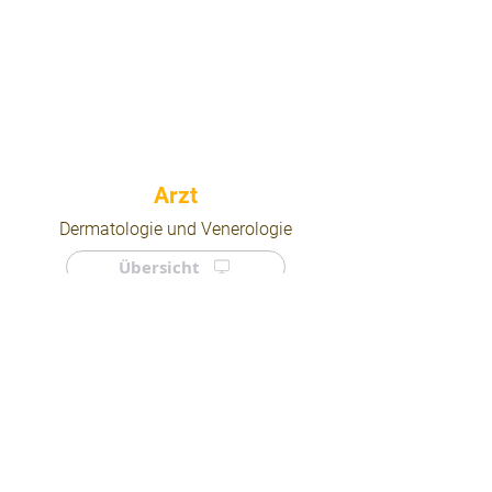
⠀
Dermatologie und Venerologie
Übersicht
⠀
⠀
Quicklinks
Notdienst
Arztsuche
Forum
Für Ärzte/ Kliniken
Ordination eintragen
Impressum | AGB | Datenschutz