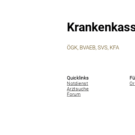
Krankenkas
⠀
ÖGK, BVAEB, SVS, KFA
⠀
⠀
Quicklinks
Fü
Notdienst
Or
Arztsuche
Forum