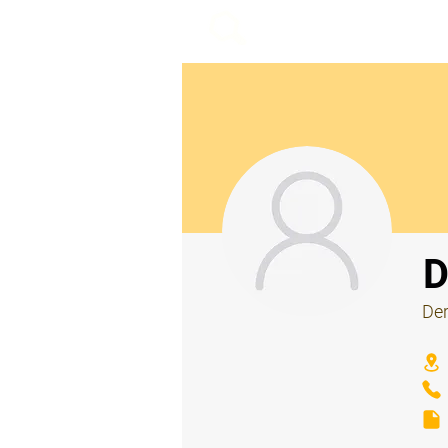
beemy.xyz
⠀
D
Der
⠀
⠀