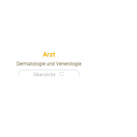
⠀
Dermatologie und Venerologie
Übersicht
⠀
⠀
Quicklinks
Notdienst
Arztsuche
Forum
Für Ärzte/ Kliniken
Ordination eintragen
Impressum | AGB | Datenschutz