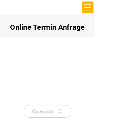
beemy.xyz
Online Termin Anfrage
Übersicht
⠀
⠀