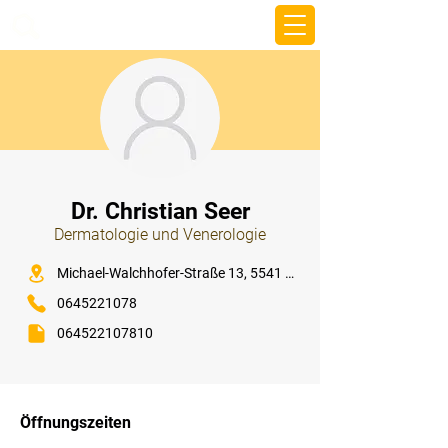
beemy.xyz
⠀
Dr. Christian Seer
Dermatologie und Venerologie
⠀
Michael-Walchhofer-Straße 13, 5541 Altenmarkt im Pongau
0645221078
064522107810
⠀
⠀
Öffnungszeiten
⠀