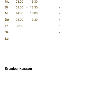
Mo
08:00
-
13:30
-
Di
08:00
-
13:30
-
Mi
14:00
-
18:00
-
Do
08:00
-
13:30
-
Fr
08:00
-
-
Sa
-
-
So
-
-
⠀
⠀
⠀
Krankenkassen
⠀
Sprachen
⠀
Quicklinks
Notdienst
Arztsuche