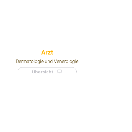
⠀
Dermatologie und Venerologie
Übersicht
⠀
⠀
Quicklinks
Notdienst
Arztsuche
Forum
Für Ärzte/ Kliniken
Ordination eintragen
Impressum | AGB | Datenschutz