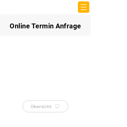
beemy.xyz
Online Termin Anfrage
Übersicht
⠀
⠀