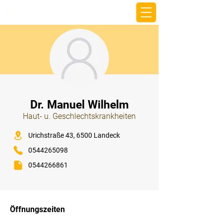
beemy.xyz
⠀
Dr. Manuel Wilhelm
Haut- u. Geschlechtskrankheiten
⠀
Urichstraße 43, 6500 Landeck
0544265098
0544266861
⠀
⠀
Öffnungszeiten
⠀