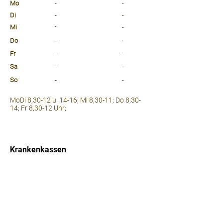
Mo
-
-
Di
-
-
Mi
-
-
Do
-
-
Fr
-
-
Sa
-
-
So
-
-
⠀
MoDi 8,30-12 u. 14-16; Mi 8,30-11; Do 8,30-
14; Fr 8,30-12 Uhr;
⠀
⠀
Krankenkassen
⠀
Sprachen
⠀
Quicklinks
Notdienst