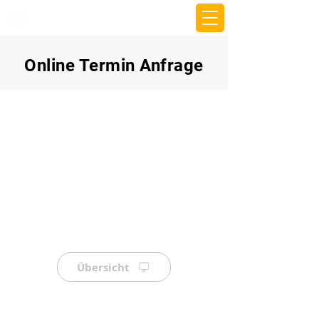
beemy.xyz
Online Termin Anfrage
Übersicht
⠀
⠀