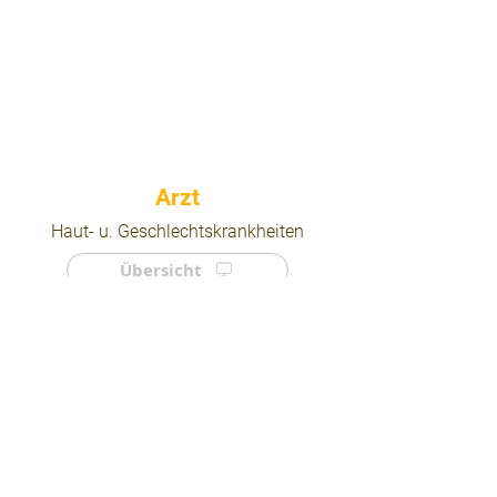
⠀
Haut- u. Geschlechtskrankheiten
Übersicht
⠀
⠀
Quicklinks
Notdienst
Arztsuche
Forum
Für Ärzte/ Kliniken
Ordination eintragen
Impressum | AGB | Datenschutz