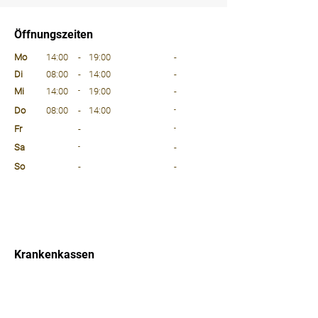
⠀
Öffnungszeiten
⠀
Mo
14:00
-
19:00
-
Di
08:00
-
14:00
-
Mi
14:00
-
19:00
-
Do
08:00
-
14:00
-
Fr
-
-
Sa
-
-
So
-
-
⠀
⠀
⠀
Krankenkassen
⠀
Sprachen
⠀