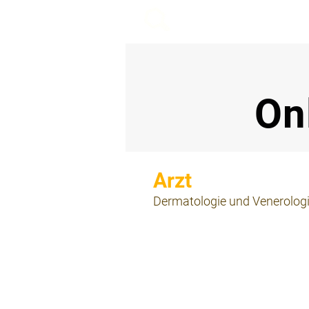
beemy.xyz
On
⠀
Dermatologie und Venerolog
⠀
⠀