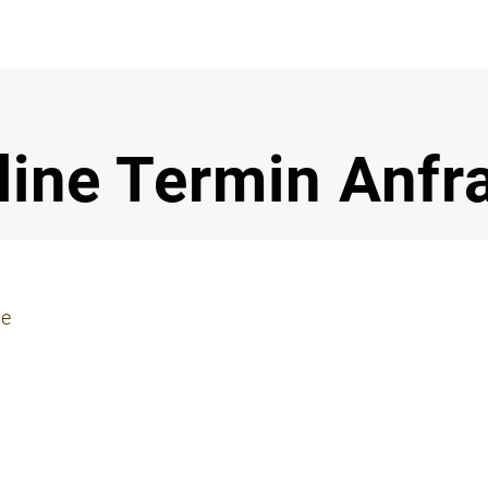
Notdi
line Termin Anfr
ie