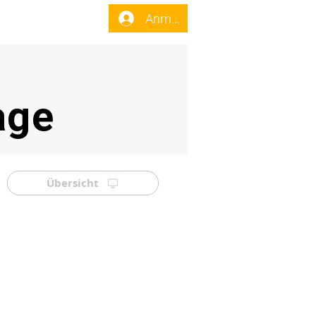
enst
Forum
Anmelden
age
Übersicht