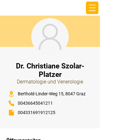
beemy.xyz
⠀
Dr. Christiane Szolar-
Platzer
Dermatologie und Venerologie
⠀
Berthold-Linder-Weg 15, 8047 Graz
00436645041211
004331691912125
⠀
⠀