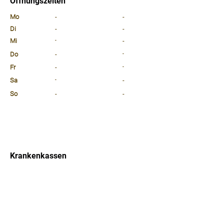
Öffnungszeiten
⠀
Mo
-
-
Di
-
-
Mi
-
-
Do
-
-
Fr
-
-
Sa
-
-
So
-
-
⠀
⠀
⠀
Krankenkassen
⠀
Sprachen
⠀
Quicklinks