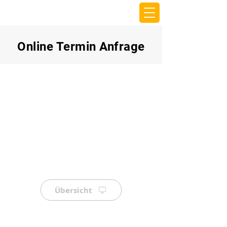
beemy.xyz
Online Termin Anfrage
Übersicht
⠀
⠀