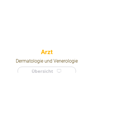
⠀
Dermatologie und Venerologie
Übersicht
⠀
⠀
Quicklinks
Notdienst
Arztsuche
Forum
Für Ärzte/ Kliniken
Ordination eintragen
Impressum | AGB | Datenschutz