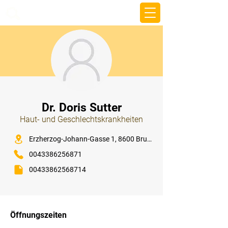
beemy.xyz
⠀
Dr. Doris Sutter
Haut- und Geschlechtskrankheiten
⠀
Erzherzog-Johann-Gasse 1, 8600 Bruck an der Mur
0043386256871
00433862568714
⠀
⠀
Öffnungszeiten
⠀