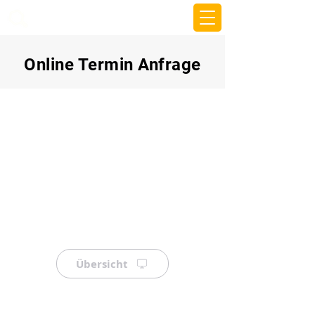
beemy.xyz
Online Termin Anfrage
Übersicht
⠀
⠀