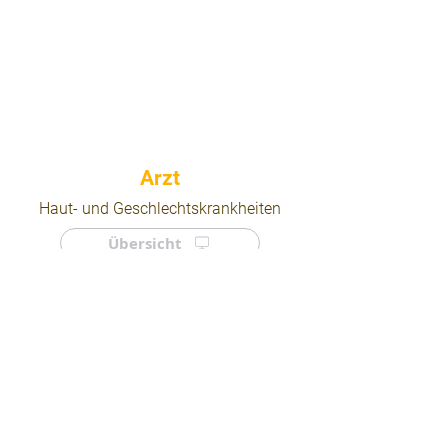
⠀
Haut- und Geschlechtskrankheiten
Übersicht
⠀
⠀
Quicklinks
Notdienst
Arztsuche
Forum
Für Ärzte/ Kliniken
Ordination eintragen
Impressum | AGB | Datenschutz