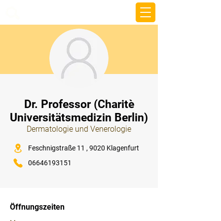
beemy.xyz
⠀
Dr. Professor (Charitè
Universitätsmedizin Berlin)
Dermatologie und Venerologie
⠀
Feschnigstraße 11 , 9020 Klagenfurt
06646193151
⠀
⠀
Öffnungszeiten
⠀