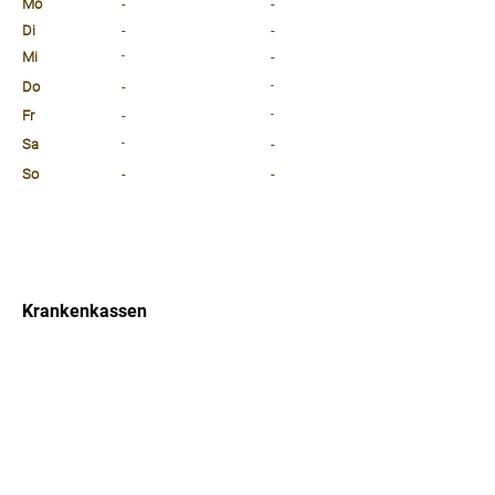
Mo
-
-
Di
-
-
Mi
-
-
Do
-
-
Fr
-
-
Sa
-
-
So
-
-
⠀
⠀
⠀
Krankenkassen
⠀
Sprachen
⠀
Quicklinks
Notdienst
Arztsuche